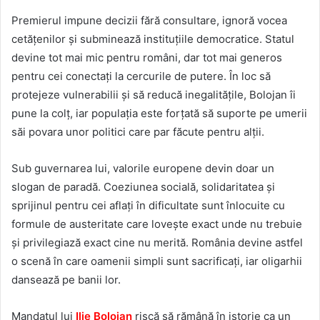
Premierul impune decizii fără consultare, ignoră vocea
cetățenilor și subminează instituțiile democratice. Statul
devine tot mai mic pentru români, dar tot mai generos
pentru cei conectați la cercurile de putere. În loc să
protejeze vulnerabilii și să reducă inegalitățile, Bolojan îi
pune la colț, iar populația este forțată să suporte pe umerii
săi povara unor politici care par făcute pentru alții.
Sub guvernarea lui, valorile europene devin doar un
slogan de paradă. Coeziunea socială, solidaritatea și
sprijinul pentru cei aflați în dificultate sunt înlocuite cu
formule de austeritate care lovește exact unde nu trebuie
și privilegiază exact cine nu merită. România devine astfel
o scenă în care oamenii simpli sunt sacrificați, iar oligarhii
dansează pe banii lor.
Mandatul lui
Ilie Bolojan
riscă să rămână în istorie ca un