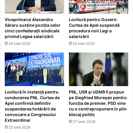
Viceprimarul Alexandru
Lovitură pentru Guvern:
Săraru susține poziția celor
Curtea de Apel suspendă
cinci confederații sindicale
procedura noii Legi a
privind Legea salarizării
salarizării
24 iulie 2026
23 iulie 2026
Lovitură în instanță pentru
PNL, USR și UDMR îl propun
conducerea PNL. Curtea de
pe Siegfried Mureșan pentru
Apel confirmă definitiv
funcția de premier. PSD vine
suspendarea hotărârii de
cu o contrapropunere în plin
convocare a Congresului
blocaj politic
Extraordinar
27 iunie 2026
23 iulie 2026