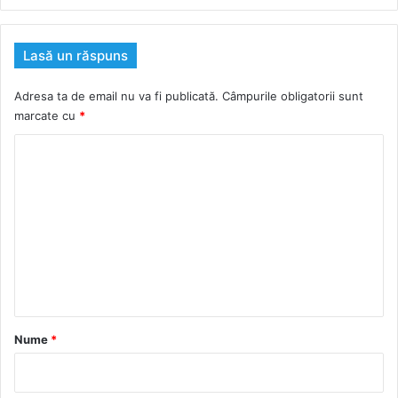
Lasă un răspuns
Adresa ta de email nu va fi publicată.
Câmpurile obligatorii sunt
marcate cu
*
C
o
m
e
n
t
a
r
Nume
*
i
u