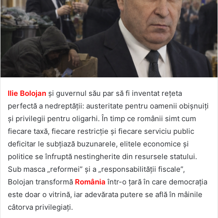
Ilie Bolojan
și guvernul său par să fi inventat rețeta
perfectă a nedreptății: austeritate pentru oamenii obișnuiți
și privilegii pentru oligarhi. În timp ce românii simt cum
fiecare taxă, fiecare restricție și fiecare serviciu public
deficitar le subțiază buzunarele, elitele economice și
politice se înfruptă nestingherite din resursele statului.
Sub masca „reformei” și a „responsabilității fiscale”,
Bolojan transformă
România
într-o țară în care democrația
este doar o vitrină, iar adevărata putere se află în mâinile
câtorva privilegiați.