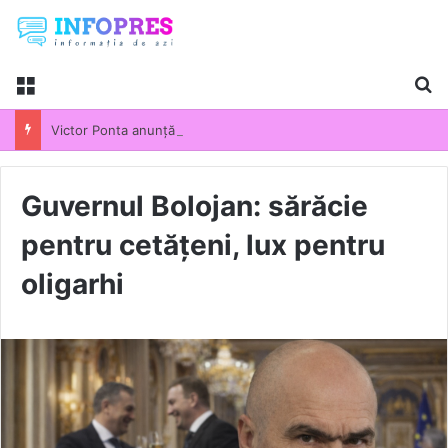
Menu
Ca
Victor Ponta anunță că pregătește un nou partid politic: „Va participa la următoarele alegeri parlamentare”
Guvernul Bolojan: sărăcie
pentru cetățeni, lux pentru
oligarhi