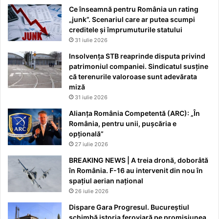
Ce înseamnă pentru România un rating
„junk”. Scenariul care ar putea scumpi
creditele și împrumuturile statului
31 iulie 2026
Insolvența STB reaprinde disputa privind
patrimoniul companiei. Sindicatul susține
că terenurile valoroase sunt adevărata
miză
31 iulie 2026
Alianța România Competentă (ARC): „În
România, pentru unii, pușcăria e
opțională”
27 iulie 2026
BREAKING NEWS | A treia dronă, doborâtă
în România. F-16 au intervenit din nou în
spațiul aerian național
26 iulie 2026
Dispare Gara Progresul. Bucureștiul
schimbă istoria feroviară pe promisiunea