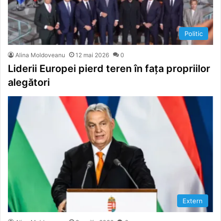
Politic
Alina Moldoveanu
12 mai 2026
0
Liderii Europei pierd teren în fața propriilor
alegători
Extern