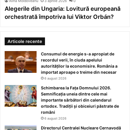
Alina Moldoveanu
3 aprilie 2026
0
Alegerile din Ungaria: Lovitură europeană
orchestrată împotriva lui Viktor Orbán?
Articole recente
Consumul de energie s-a apropiat de
recordul verii, în ciuda apelului
autorităților la economisire. România a
importat aproape o treime din necesar
6 august 2026
Schimbarea la Fața Domnului 2026.
Semnificația uneia dintre cele mai
importante sărbători din calendarul
ortodox. Tradiții și obiceiuri păstrate de
români
6 august 2026
Directorul Centralei Nucleare Cernavodă