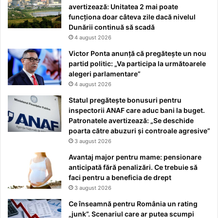
avertizează: Unitatea 2 mai poate
funcționa doar câteva zile dacă nivelul
Dunării continuă să scadă
4 august 2026
Victor Ponta anunță că pregătește un nou
partid politic: „Va participa la următoarele
alegeri parlamentare”
4 august 2026
Statul pregătește bonusuri pentru
inspectorii ANAF care aduc bani la buget.
Patronatele avertizează: „Se deschide
poarta către abuzuri și controale agresive”
3 august 2026
Avantaj major pentru mame: pensionare
anticipată fără penalizări. Ce trebuie să
faci pentru a beneficia de drept
3 august 2026
Ce înseamnă pentru România un rating
„junk”. Scenariul care ar putea scumpi