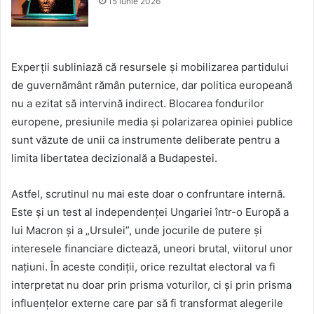
15 iunie 2026
Experții subliniază că resursele și mobilizarea partidului
de guvernământ rămân puternice, dar politica europeană
nu a ezitat să intervină indirect. Blocarea fondurilor
europene, presiunile media și polarizarea opiniei publice
sunt văzute de unii ca instrumente deliberate pentru a
limita libertatea decizională a Budapestei.
Astfel, scrutinul nu mai este doar o confruntare internă.
Este și un test al independenței Ungariei într-o Europă a
lui Macron și a „Ursulei”, unde jocurile de putere și
interesele financiare dictează, uneori brutal, viitorul unor
națiuni. În aceste condiții, orice rezultat electoral va fi
interpretat nu doar prin prisma voturilor, ci și prin prisma
influențelor externe care par să fi transformat alegerile