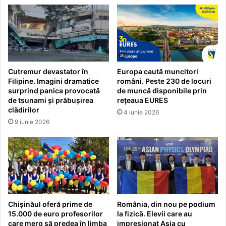
Cutremur devastator în
Europa caută muncitori
Filipine. Imagini dramatice
români. Peste 230 de locuri
surprind panica provocată
de muncă disponibile prin
de tsunami și prăbușirea
rețeaua EURES
clădirilor
4 iunie 2026
9 iunie 2026
Chișinăul oferă prime de
România, din nou pe podium
15.000 de euro profesorilor
la fizică. Elevii care au
care merg să predea în limba
impresionat Asia cu