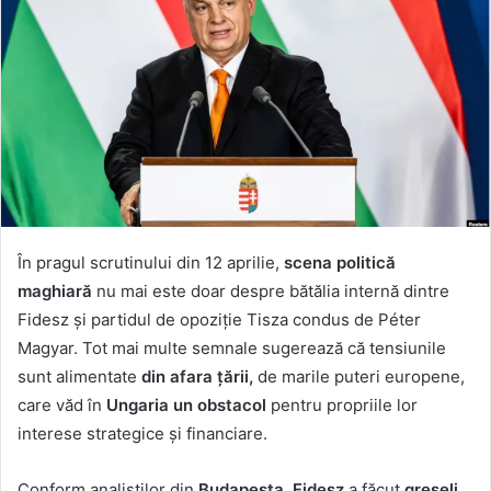
În pragul scrutinului din 12 aprilie,
scena politică
maghiară
nu mai este doar despre bătălia internă dintre
Fidesz și partidul de opoziție Tisza condus de Péter
Magyar. Tot mai multe semnale sugerează că tensiunile
sunt alimentate
din afara țării,
de marile puteri europene,
care văd în
Ungaria un obstacol
pentru propriile lor
interese strategice și financiare.
Conform analiștilor din
Budapesta, Fidesz
a făcut
greșeli