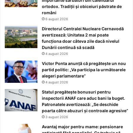
importante sărbători din calendarul
ortodox. Tradiții și obiceiuri păstrate de
români
6 august 2026
Directorul Centralei Nucleare Cernavodă
avertizează: Unitatea 2 mai poate
funcționa doar câteva zile dacă nivelul
Dunării continuă să scadă
4 august 2026
Victor Ponta anunță că pregătește un nou
partid politic: „Va participa la următoarele
alegeri parlamentare”
4 august 2026
Statul pregătește bonusuri pentru
inspectorii ANAF care aduc bani la buget.
Patronatele avertizează: „Se deschide
poarta către abuzuri și controale agresive”
3 august 2026
Avantaj major pentru mame: pensionare
anticipată fără penalizări. Ce trebuie să