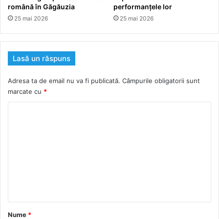
română în Găgăuzia
performanțele lor
25 mai 2026
25 mai 2026
Lasă un răspuns
Adresa ta de email nu va fi publicată.
Câmpurile obligatorii sunt
marcate cu
*
C
o
m
e
n
t
a
r
Nume
*