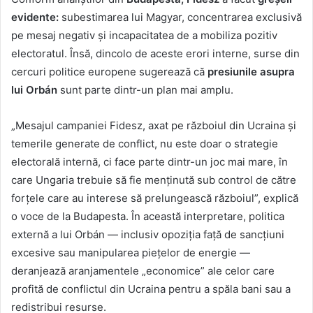
evidente:
subestimarea lui Magyar, concentrarea exclusivă
pe mesaj negativ și incapacitatea de a mobiliza pozitiv
electoratul. Însă, dincolo de aceste erori interne, surse din
cercuri politice europene sugerează că
presiunile asupra
lui Orbán
sunt parte dintr-un plan mai amplu.
„Mesajul campaniei Fidesz, axat pe războiul din Ucraina și
temerile generate de conflict, nu este doar o strategie
electorală internă, ci face parte dintr-un joc mai mare, în
care Ungaria trebuie să fie menținută sub control de către
forțele care au interese să prelungească războiul”, explică
o voce de la Budapesta. În această interpretare, politica
externă a lui Orbán — inclusiv opoziția față de sancțiuni
excesive sau manipularea piețelor de energie —
deranjează aranjamentele „economice” ale celor care
profită de conflictul din Ucraina pentru a spăla bani sau a
redistribui resurse.