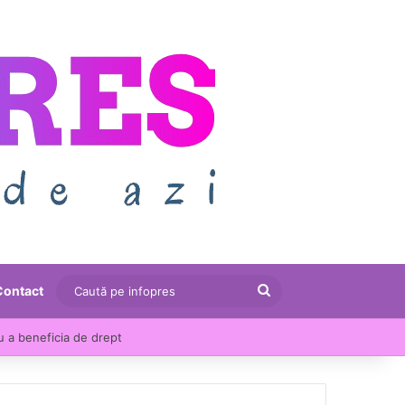
Caută
Contact
pe
u a beneficia de drept
infopres