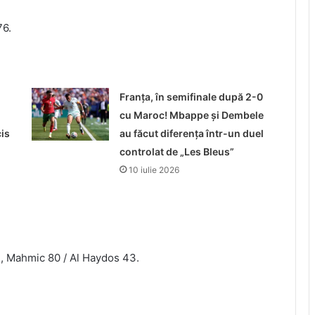
76.
Franța, în semifinale după 2-0
cu Maroc! Mbappe și Dembele
is
au făcut diferența într-un duel
controlat de „Les Bleus”
10 iulie 2026
l, Mahmic 80 / Al Haydos 43.