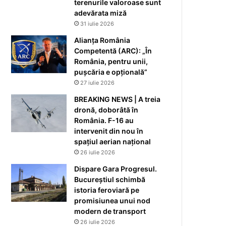
terenurile valoroase sunt
adevărata miză
31 iulie 2026
Alianța România
Competentă (ARC): „În
România, pentru unii,
pușcăria e opțională”
27 iulie 2026
BREAKING NEWS | A treia
dronă, doborâtă în
România. F-16 au
intervenit din nou în
spațiul aerian național
26 iulie 2026
Dispare Gara Progresul.
Bucureștiul schimbă
istoria feroviară pe
promisiunea unui nod
modern de transport
26 iulie 2026