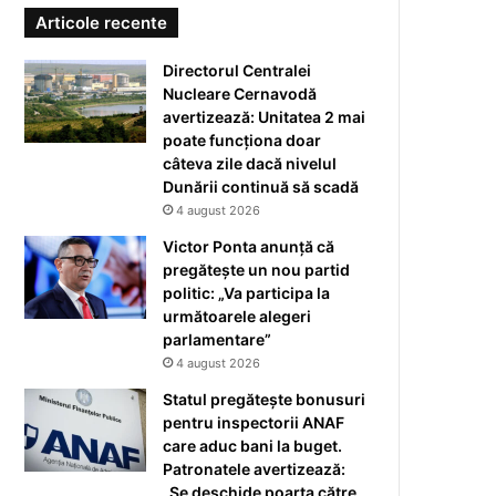
Articole recente
Directorul Centralei
Nucleare Cernavodă
avertizează: Unitatea 2 mai
poate funcționa doar
câteva zile dacă nivelul
Dunării continuă să scadă
4 august 2026
Victor Ponta anunță că
pregătește un nou partid
politic: „Va participa la
următoarele alegeri
parlamentare”
4 august 2026
Statul pregătește bonusuri
pentru inspectorii ANAF
care aduc bani la buget.
Patronatele avertizează:
„Se deschide poarta către