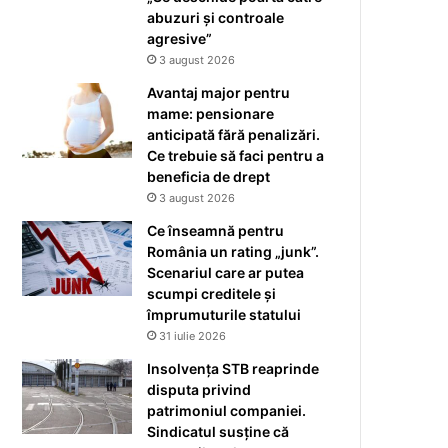
abuzuri și controale
agresive”
3 august 2026
Avantaj major pentru
mame: pensionare
anticipată fără penalizări.
Ce trebuie să faci pentru a
beneficia de drept
3 august 2026
Ce înseamnă pentru
România un rating „junk”.
Scenariul care ar putea
scumpi creditele și
împrumuturile statului
31 iulie 2026
Insolvența STB reaprinde
disputa privind
patrimoniul companiei.
Sindicatul susține că