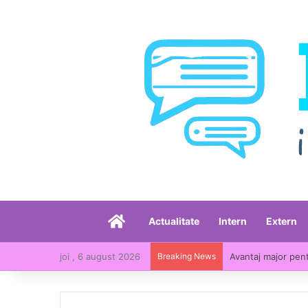
Acasă
Actualitate
Intern
Extern
joi , 6 august 2026
Breaking News
Avantaj major pent