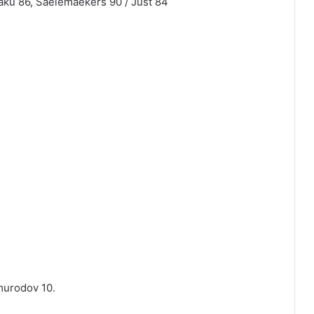
aku 86, Saelemaekers 90 / Just 84
murodov 10.