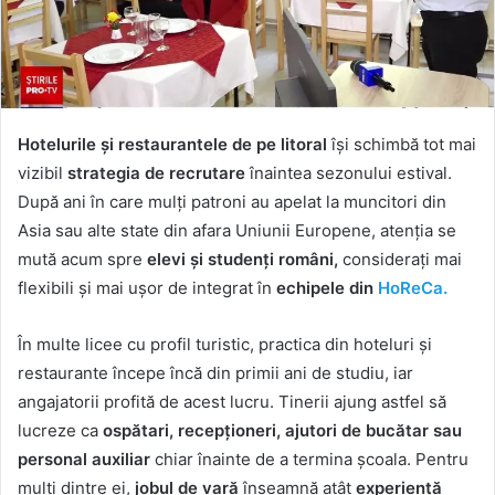
Hotelurile și restaurantele de pe litoral
își schimbă tot mai
vizibil
strategia de recrutare
înaintea sezonului estival.
După ani în care mulți patroni au apelat la muncitori din
Asia sau alte state din afara Uniunii Europene, atenția se
mută acum spre
elevi și studenți români,
considerați mai
flexibili și mai ușor de integrat în
echipele din
HoReCa.
În multe licee cu profil turistic, practica din hoteluri și
restaurante începe încă din primii ani de studiu, iar
angajatorii profită de acest lucru. Tinerii ajung astfel să
lucreze ca
ospătari, recepționeri, ajutori de bucătar sau
personal auxiliar
chiar înainte de a termina școala. Pentru
mulți dintre ei,
jobul de vară
înseamnă atât
experiență