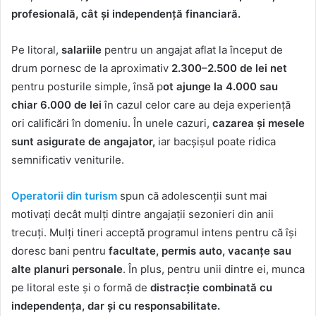
profesională, cât și independență financiară.
Pe litoral,
salariile
pentru un angajat aflat la început de
drum pornesc de la aproximativ
2.300–2.500 de lei net
pentru posturile simple, însă p
ot ajunge la 4.000 sau
chiar 6.000 de lei
în cazul celor care au deja experiență
ori calificări în domeniu. În unele cazuri,
cazarea și mesele
sunt asigurate de angajator,
iar bacșișul poate ridica
semnificativ veniturile.
Operatorii din turism
spun că adolescenții sunt mai
motivați decât mulți dintre angajații sezonieri din anii
trecuți. Mulți tineri acceptă programul intens pentru că își
doresc bani pentru
facultate, permis auto, vacanțe sau
alte planuri personale
. În plus, pentru unii dintre ei, munca
pe litoral este și o formă de
distracție combinată cu
independența, dar și cu responsabilitate.