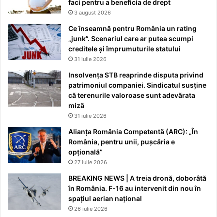
faci pentru a beneficia de drept
3 august 2026
Ce înseamnă pentru România un rating
„junk”. Scenariul care ar putea scumpi
creditele și împrumuturile statului
31 iulie 2026
Insolvența STB reaprinde disputa privind
patrimoniul companiei. Sindicatul susține
că terenurile valoroase sunt adevărata
miză
31 iulie 2026
Alianța România Competentă (ARC): „În
România, pentru unii, pușcăria e
opțională”
27 iulie 2026
BREAKING NEWS | A treia dronă, doborâtă
în România. F-16 au intervenit din nou în
spațiul aerian național
26 iulie 2026