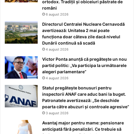
ortodox. Tradiții și obiceiuri păstrate de
români
6 august 2026
Directorul Centralei Nucleare Cernavodă
avertizează: Unitatea 2 mai poate
funcționa doar câteva zile dacă nivelul
Dunării continuă să scadă
4 august 2026
Victor Ponta anunță că pregătește un nou
partid politic: „Va participa la următoarele
alegeri parlamentare”
4 august 2026
Statul pregătește bonusuri pentru
inspectorii ANAF care aduc bani la buget.
Patronatele avertizează: „Se deschide
poarta către abuzuri și controale agresive”
3 august 2026
Avantaj major pentru mame: pensionare
anticipată fără penalizări. Ce trebuie să