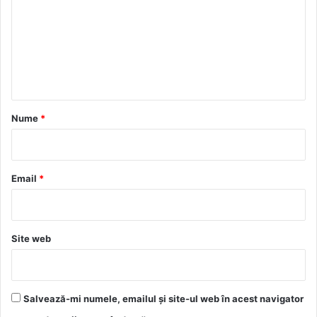
m
e
n
t
a
r
Nume
*
i
u
*
Email
*
Site web
Salvează-mi numele, emailul și site-ul web în acest navigator