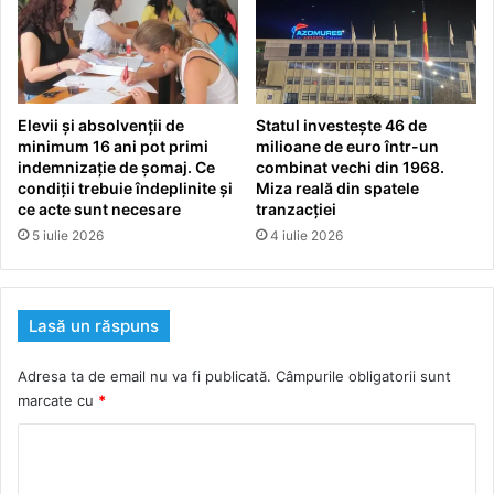
Elevii și absolvenții de
Statul investește 46 de
minimum 16 ani pot primi
milioane de euro într-un
indemnizație de șomaj. Ce
combinat vechi din 1968.
condiții trebuie îndeplinite și
Miza reală din spatele
ce acte sunt necesare
tranzacției
5 iulie 2026
4 iulie 2026
Lasă un răspuns
Adresa ta de email nu va fi publicată.
Câmpurile obligatorii sunt
marcate cu
*
C
o