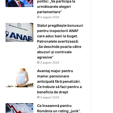
politic: „Va participa la
următoarele alegeri
parlamentare”
4 august 2026
Statul pregătește bonusuri
pentru inspectorii ANAF
care aduc bani la buget.
Patronatele avertizează:
„Se deschide poarta către
abuzuri și controale
agresive”
3 august 2026
Avantaj major pentru
mame: pensionare
anticipată fără penalizări.
Ce trebuie să faci pentru a
beneficia de drept
3 august 2026
Ce înseamnă pentru
România un rating „junk”.