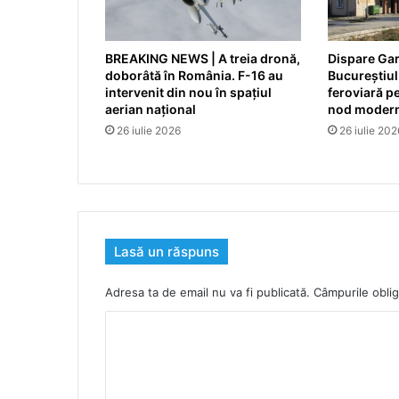
BREAKING NEWS | A treia dronă,
Dispare Gar
doborâtă în România. F-16 au
Bucureștiul
intervenit din nou în spațiul
feroviară p
aerian național
nod modern
26 iulie 2026
26 iulie 202
Lasă un răspuns
Adresa ta de email nu va fi publicată.
Câmpurile oblig
C
o
m