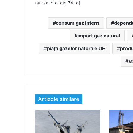
(sursa foto: digi24.ro)
consum gaz intern
depende
import gaz natural
piața gazelor naturale UE
produ
s
Articole similare