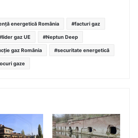
nță energetică România
facturi gaz
lider gaz UE
Neptun Deep
cție gaz România
securitate energetică
tocuri gaze