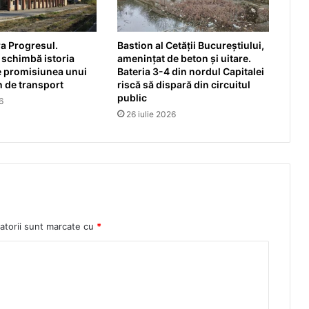
a Progresul.
Bastion al Cetății Bucureștiului,
 schimbă istoria
amenințat de beton și uitare.
e promisiunea unui
Bateria 3-4 din nordul Capitalei
 de transport
riscă să dispară din circuitul
public
6
26 iulie 2026
atorii sunt marcate cu
*