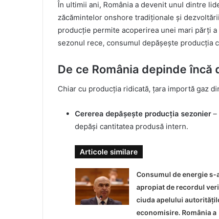
În ultimii ani, România a devenit unul dintre lid
zăcămintelor onshore tradiționale și dezvoltăr
producție permite acoperirea unei mari părți a 
sezonul rece, consumul depășește producția c
De ce România depinde încă 
Chiar cu producția ridicată, țara importă gaz d
Cererea depășește producția sezonier
– 
depăși cantitatea produsă intern.
Articole similare
Consumul de energie s-
apropiat de recordul verii
ciuda apelului autoritățil
economisire. România a