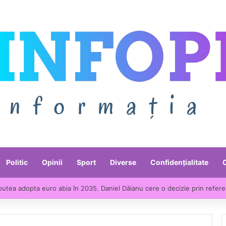
Politic
Opinii
Sport
Diverse
Confidențialitate
ntre liderii UE la scumpirile din industrie. Prețurile producției industria