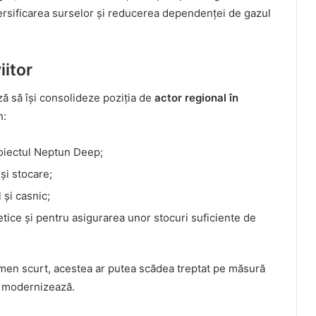
versificarea surselor și reducerea dependenței de gazul
iitor
ă să își consolideze poziția de
actor regional în
n:
roiectul Neptun Deep;
și stocare;
 și casnic;
etice și pentru asigurarea unor stocuri suficiente de
rmen scurt, acestea ar putea scădea treptat pe măsură
se modernizează.