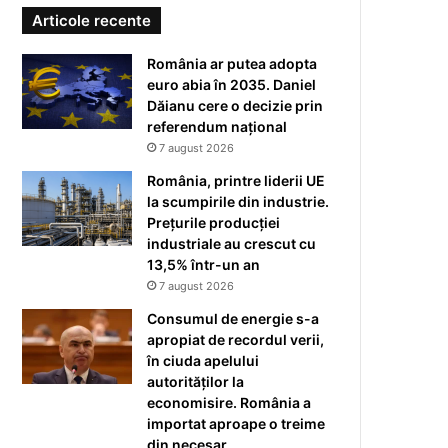
Articole recente
România ar putea adopta
euro abia în 2035. Daniel
Dăianu cere o decizie prin
referendum național
7 august 2026
România, printre liderii UE
la scumpirile din industrie.
Prețurile producției
industriale au crescut cu
13,5% într-un an
7 august 2026
Consumul de energie s-a
apropiat de recordul verii,
în ciuda apelului
autorităților la
economisire. România a
importat aproape o treime
din necesar