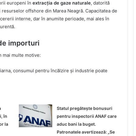
erii europeni în
extracția de gaze naturale
, datorită
ii resurselor offshore din Marea Neagră. Capacitatea de
cererii interne, dar în anumite perioade, mai ales în
urentă.
de importuri
in mai multe motive:
iarna, consumul pentru încălzire și industrie poate
a
Statul pregătește bonusuri
, în
pentru inspectorii ANAF care
or la
aduc bani la buget.
Patronatele avertizează: „Se