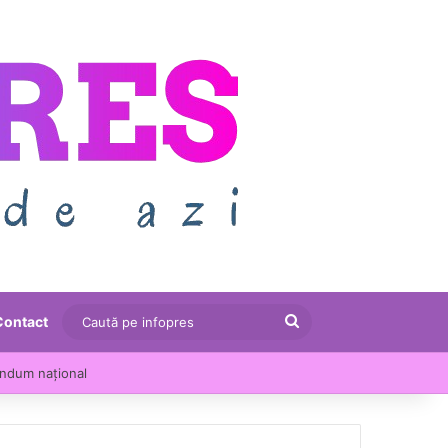
Caută
Contact
pe
le au crescut cu 13,5% într-un an
infopres