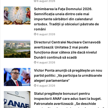
6 august 2026
Schimbarea la Fața Domnului 2026.
Semnificația uneia dintre cele mai
importante sărbători din calendarul
ortodox. Tradiții și obiceiuri păstrate de
români
6 august 2026
Directorul Centralei Nucleare Cernavodă
avertizează: Unitatea 2 mai poate
funcționa doar câteva zile dacă nivelul
Dunării continuă să scadă
4 august 2026
Victor Ponta anunță că pregătește un nou
partid politic: „Va participa la următoarele
alegeri parlamentare”
4 august 2026
Statul pregătește bonusuri pentru
inspectorii ANAF care aduc bani la buget.
Patronatele avertizează: „Se deschide