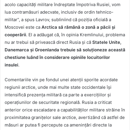
acolo capacități militare îndreptate împotriva Rusiei, vom
lua contramăsuri adecvate, inclusiv de ordin tehnico-
militar”, a spus Lavrov, subliniind că poziția oficială a
Moscovei este ca
Arctica să rămână o zonă a păcii și
cooperării
. El a adăugat că, în opinia Kremlinului, problema
nu ar trebui să privească direct Rusia și că
Statele Unite,
Danemarca și Groenlanda trebuie să soluționeze această
chestiune luând în considerare opiniile locuitorilor
insulei
.
Comentariile vin pe fondul unei atenții sporite acordate
regiunii arctice, unde mai multe state occidentale își
intensifică prezența militară ca parte a exercițiilor și
operațiunilor de securitate regională. Rusia a criticat
anterior orice escaladare a capabilităților militare străine în
proximitatea granițelor sale arctice, avertizând că astfel de
măsuri ar putea fi percepute ca amenințări directe la