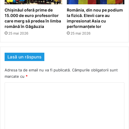
Chișinăul oferă prime de
România, din nou pe podium
15.000 de euro profesorilor
la fizică. Elevii care au
care merg să predea în limba
impresionat Asia cu
română în Găgăuzia
performanțele lor
25 mai 2026
25 mai 2026
Lasă un răspuns
Adresa ta de email nu va fi publicată.
Câmpurile obligatorii sunt
marcate cu
*
C
o
m
e
n