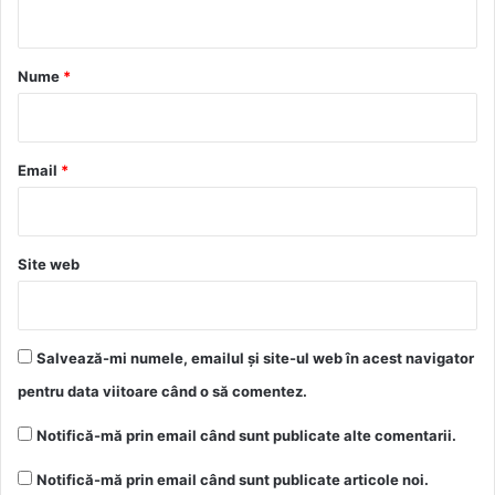
t
a
r
Nume
*
i
u
*
Email
*
Site web
Salvează-mi numele, emailul și site-ul web în acest navigator
pentru data viitoare când o să comentez.
Notifică-mă prin email când sunt publicate alte comentarii.
Notifică-mă prin email când sunt publicate articole noi.