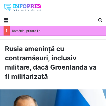
Menu
Ca
România, printre liderii UE la scumpirile din industrie. Prețurile producției industriale au crescut cu 13,5% într-un an
Rusia amenință cu
contramăsuri, inclusiv
militare, dacă Groenlanda va
fi militarizată