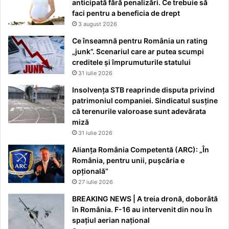
anticipată fără penalizări. Ce trebuie să
faci pentru a beneficia de drept
3 august 2026
Ce înseamnă pentru România un rating
„junk”. Scenariul care ar putea scumpi
creditele și împrumuturile statului
31 iulie 2026
Insolvența STB reaprinde disputa privind
patrimoniul companiei. Sindicatul susține
că terenurile valoroase sunt adevărata
miză
31 iulie 2026
Alianța România Competentă (ARC): „În
România, pentru unii, pușcăria e
opțională”
27 iulie 2026
BREAKING NEWS | A treia dronă, doborâtă
în România. F-16 au intervenit din nou în
spațiul aerian național