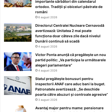
importante sărbători din calendarul
ortodox. Tradiții și obiceiuri păstrate de
români
6 august 2026
Directorul Centralei Nucleare Cernavodă
avertizează: Unitatea 2 mai poate
funcționa doar câteva zile dacă nivelul
Dunării continuă să scadă
4 august 2026
Victor Ponta anunță că pregătește un nou
partid politic: „Va participa la următoarele
alegeri parlamentare”
4 august 2026
Statul pregătește bonusuri pentru
inspectorii ANAF care aduc bani la buget.
Patronatele avertizează: „Se deschide
poarta către abuzuri și controale agresive”
3 august 2026
Avantaj major pentru mame: pensionare