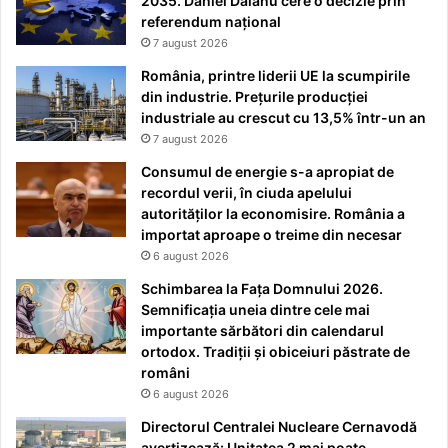
2035. Daniel Dăianu cere o decizie prin
referendum național
7 august 2026
România, printre liderii UE la scumpirile
din industrie. Prețurile producției
industriale au crescut cu 13,5% într-un an
7 august 2026
Consumul de energie s-a apropiat de
recordul verii, în ciuda apelului
autorităților la economisire. România a
importat aproape o treime din necesar
6 august 2026
Schimbarea la Fața Domnului 2026.
Semnificația uneia dintre cele mai
importante sărbători din calendarul
ortodox. Tradiții și obiceiuri păstrate de
români
6 august 2026
Directorul Centralei Nucleare Cernavodă
avertizează: Unitatea 2 mai poate