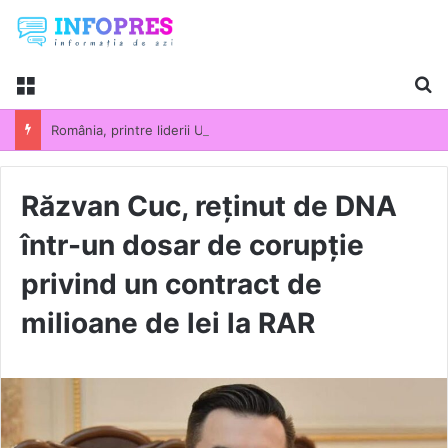
Menu
Ca
România, printre liderii UE la scumpirile din industrie. Prețurile producției industriale au crescut cu 13,5% într-un an
Răzvan Cuc, reținut de DNA
într-un dosar de corupție
privind un contract de
milioane de lei la RAR