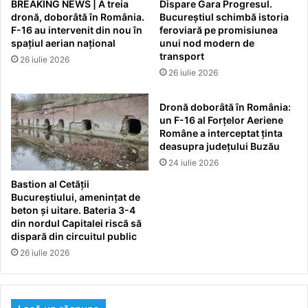
BREAKING NEWS | A treia
Dispare Gara Progresul.
dronă, doborâtă în România.
Bucureștiul schimbă istoria
F-16 au intervenit din nou în
feroviară pe promisiunea
spațiul aerian național
unui nod modern de
transport
26 iulie 2026
26 iulie 2026
Dronă doborâtă în România:
un F-16 al Forțelor Aeriene
Române a interceptat ținta
deasupra județului Buzău
24 iulie 2026
Bastion al Cetății
Bucureștiului, amenințat de
beton și uitare. Bateria 3-4
din nordul Capitalei riscă să
dispară din circuitul public
26 iulie 2026