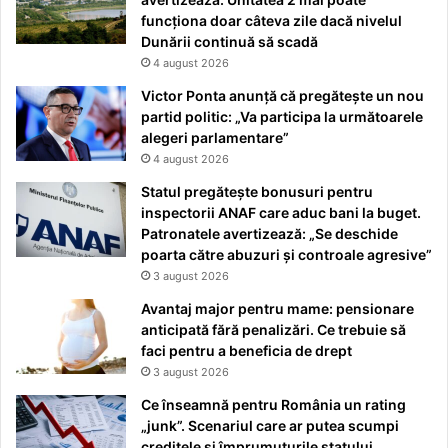
funcționa doar câteva zile dacă nivelul
Dunării continuă să scadă
4 august 2026
Victor Ponta anunță că pregătește un nou
partid politic: „Va participa la următoarele
alegeri parlamentare”
4 august 2026
Statul pregătește bonusuri pentru
inspectorii ANAF care aduc bani la buget.
Patronatele avertizează: „Se deschide
poarta către abuzuri și controale agresive”
3 august 2026
Avantaj major pentru mame: pensionare
anticipată fără penalizări. Ce trebuie să
faci pentru a beneficia de drept
3 august 2026
Ce înseamnă pentru România un rating
„junk”. Scenariul care ar putea scumpi
creditele și împrumuturile statului