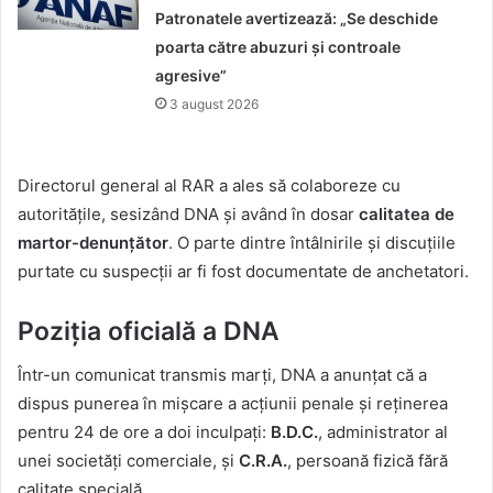
Patronatele avertizează: „Se deschide
poarta către abuzuri și controale
agresive”
3 august 2026
Directorul general al RAR a ales să colaboreze cu
autoritățile, sesizând DNA și având în dosar
calitatea de
martor-denunțător
. O parte dintre întâlnirile și discuțiile
purtate cu suspecții ar fi fost documentate de anchetatori.
Poziția oficială a DNA
Într-un comunicat transmis marți, DNA a anunțat că a
dispus punerea în mișcare a acțiunii penale și reținerea
pentru 24 de ore a doi inculpați:
B.D.C.
, administrator al
unei societăți comerciale, și
C.R.A.
, persoană fizică fără
calitate specială.