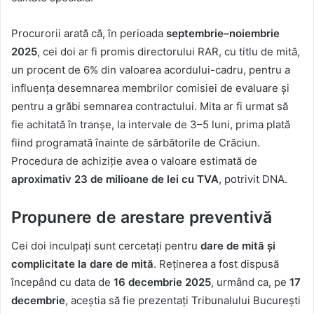
Procurorii arată că, în perioada
septembrie–noiembrie
2025
, cei doi ar fi promis directorului RAR, cu titlu de mită,
un procent de 6% din valoarea acordului-cadru, pentru a
influența desemnarea membrilor comisiei de evaluare și
pentru a grăbi semnarea contractului. Mita ar fi urmat să
fie achitată în tranșe, la intervale de 3–5 luni, prima plată
fiind programată înainte de sărbătorile de Crăciun.
Procedura de achiziție avea o valoare estimată de
aproximativ 23 de milioane de lei cu TVA
, potrivit DNA.
Propunere de arestare preventivă
Cei doi inculpați sunt cercetați pentru
dare de mită și
complicitate la dare de mită
. Reținerea a fost dispusă
începând cu data de
16 decembrie 2025
, urmând ca, pe
17
decembrie
, aceștia să fie prezentați Tribunalului București