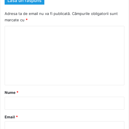
Lasă un răspuns
Adresa ta de email nu va fi publicată.
Câmpurile obligatorii sunt
marcate cu
*
C
o
m
e
n
t
a
r
Nume
*
i
u
*
Email
*