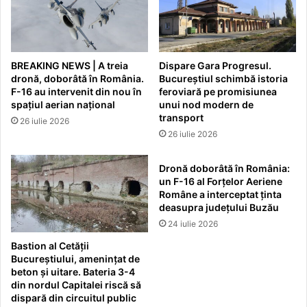
BREAKING NEWS | A treia
Dispare Gara Progresul.
dronă, doborâtă în România.
Bucureștiul schimbă istoria
F-16 au intervenit din nou în
feroviară pe promisiunea
spațiul aerian național
unui nod modern de
transport
26 iulie 2026
26 iulie 2026
Dronă doborâtă în România:
un F-16 al Forțelor Aeriene
Române a interceptat ținta
deasupra județului Buzău
24 iulie 2026
Bastion al Cetății
Bucureștiului, amenințat de
beton și uitare. Bateria 3-4
din nordul Capitalei riscă să
dispară din circuitul public