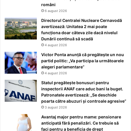
români
6 august 2026
Directorul Centralei Nucleare Cernavodă
avertizează: Unitatea 2 mai poate
funcționa doar câteva zile dacă nivelul
Dunării continuă să scadă
4 august 2026
Victor Ponta anunță că pregătește un nou
partid politic: „Va participa la următoarele
alegeri parlamentare”
4 august 2026
Statul pregătește bonusuri pentru
inspectorii ANAF care aduc bani la buget.
Patronatele avertizează: „Se deschide
poarta către abuzuri și controale agresive”
3 august 2026
Avantaj major pentru mame: pensionare
anticipată fără penalizări. Ce trebuie să
faci pentru a beneficia de drept