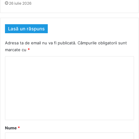
26 iulie 2026
Lasă un răspuns
Adresa ta de email nu va fi publicată.
Câmpurile obligatorii sunt
marcate cu
*
C
o
m
e
n
t
a
r
Nume
*
i