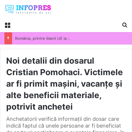
Menu
Ca
România, printre liderii UE la scumpirile din industrie. Prețurile producției industriale au crescut cu 13,5% într-un an
Noi detalii din dosarul
Cristian Pomohaci. Victimele
ar fi primit mașini, vacanțe și
alte beneficii materiale,
potrivit anchetei
Anchetatorii verifică informații din dosar care
indică faptul că unele persoane ar fi beneficiat