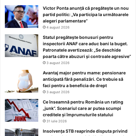
Victor Ponta anunță că pregătește un nou
partid politic: „Va participa la următoarele
alegeri parlamentare”
4 august 2026
Statul pregătește bonusuri pentru
inspectorii ANAF care aduc bani la buget.
Patronatele avertizează: „Se deschide
poarta către abuzuri și controale agresive”
3 august 2026
Avantaj major pentru mame: pensionare
anticipată fără penalizări. Ce trebuie să
faci pentru a beneficia de drept
3 august 2026
Ce înseamnă pentru România un rating
„junk”. Scenariul care ar putea scumpi
creditele și împrumuturile statului
31 iulie 2026
Insolvența STB reaprinde disputa privind