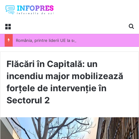
Menu
Ca
România, printre liderii UE la scumpirile din industrie. Prețurile producției industriale au crescut cu 13,5% într-un an
Flăcări în Capitală: un
incendiu major mobilizează
forțele de intervenție în
Sectorul 2