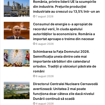
România, printre liderii UE la scumpirile
din industrie. Prețurile producției
industriale au crescut cu 13,5% într-un an
7 august 2026
Consumul de energie s-a apropiat de
recordul verii, în ciuda apelului
autorităților la economisire. România a
importat aproape o treime din necesar
6 august 2026
Schimbarea la Fața Domnului 2026.
Semnificația uneia dintre cele mai
importante sărbători din calendarul
ortodox. Tradiții și obiceiuri păstrate de
români
6 august 2026
Directorul Centralei Nucleare Cernavodă
avertizează: Unitatea 2 mai poate
funcționa doar câteva zile dacă nivelul
Dunării continuă să scadă
4 august 2026