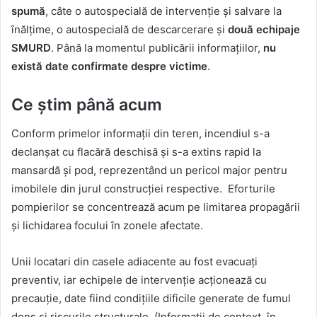
spumă
, câte o autospecială de intervenție și salvare la
înălțime, o autospecială de descarcerare și
două echipaje
SMURD
. Până la momentul publicării informațiilor,
nu
există date confirmate despre victime
.
Ce știm până acum
Conform primelor informații din teren, incendiul s-a
declanșat cu flacără deschisă și s-a extins rapid la
mansardă și pod, reprezentând un pericol major pentru
imobilele din jurul construcției respective. Eforturile
pompierilor se concentrează acum pe limitarea propagării
și lichidarea focului în zonele afectate.
Unii locatari din casele adiacente au fost evacuați
preventiv, iar echipele de intervenție acționează cu
precauție, date fiind condițiile dificile generate de fumul
dens și riscurile structurale. (Informații de context, în