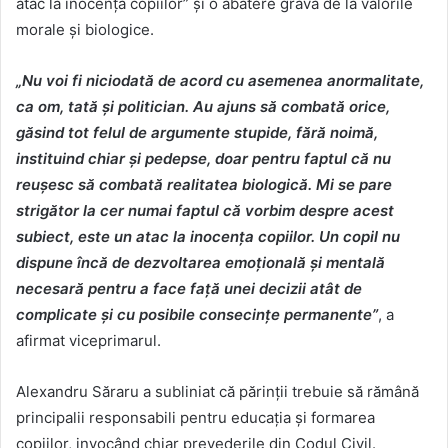
atac la inocența copiilor” și o abatere gravă de la valorile
morale și biologice.
„Nu voi fi niciodată de acord cu asemenea anormalitate,
ca om, tată și politician. Au ajuns să combată orice,
găsind tot felul de argumente stupide, fără noimă,
instituind chiar și pedepse, doar pentru faptul că nu
reușesc să combată realitatea biologică. Mi se pare
strigător la cer numai faptul că vorbim despre acest
subiect, este un atac la inocența copiilor. Un copil nu
dispune încă de dezvoltarea emoțională și mentală
necesară pentru a face față unei decizii atât de
complicate și cu posibile consecințe permanente”
, a
afirmat viceprimarul.
Alexandru Săraru a subliniat că părinții trebuie să rămână
principalii responsabili pentru educația și formarea
copiilor, invocând chiar prevederile din Codul Civil.