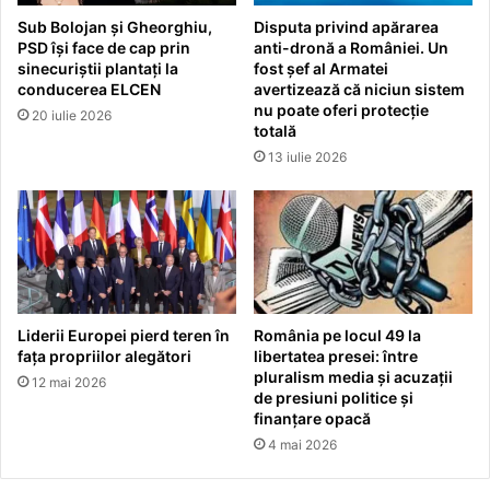
Sub Bolojan și Gheorghiu,
Disputa privind apărarea
PSD își face de cap prin
anti-dronă a României. Un
sinecuriștii plantați la
fost șef al Armatei
conducerea ELCEN
avertizează că niciun sistem
nu poate oferi protecție
20 iulie 2026
totală
13 iulie 2026
Liderii Europei pierd teren în
România pe locul 49 la
fața propriilor alegători
libertatea presei: între
pluralism media și acuzații
12 mai 2026
de presiuni politice și
finanțare opacă
4 mai 2026