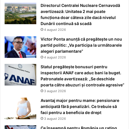
Directorul Centralei Nucleare Cernavodă
avertizează: Unitatea 2 mai poate
funcționa doar câteva zile dacă nivelul
Dunării continuă să scadă
4 august 2026
Victor Ponta anunță că pregătește un nou
partid politic: „Va participa la următoarele
alegeri parlamentare”
4 august 2026
Statul pregătește bonusuri pentru
inspectorii ANAF care aduc bani la buget.
Patronatele avertizează: „Se deschide
poarta către abuzuri și controale agresive”
3 august 2026
Avantaj major pentru mame: pensionare
anticipată fără penalizări. Ce trebuie să
faci pentru a beneficia de drept
3 august 2026
Ce înseamnă pentru România un rating