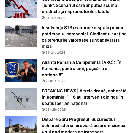
„junk”. Scenariul care ar putea scumpi
creditele și împrumuturile statului
31 iulie 2026
Insolvența STB reaprinde disputa privind
patrimoniul companiei. Sindicatul susține
că terenurile valoroase sunt adevărata
miză
31 iulie 2026
Alianța România Competentă (ARC): „În
România, pentru unii, pușcăria e
opțională”
27 iulie 2026
BREAKING NEWS | A treia dronă, doborâtă
în România. F-16 au intervenit din nou în
spațiul aerian național
26 iulie 2026
Dispare Gara Progresul. Bucureștiul
schimbă istoria feroviară pe promisiunea
unui nod modern de transport