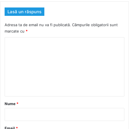
Lasă un răspuns
Adresa ta de email nu va fi publicată.
Câmpurile obligatorii sunt
marcate cu
*
C
o
m
e
n
t
a
r
Nume
*
i
u
*
Email
*