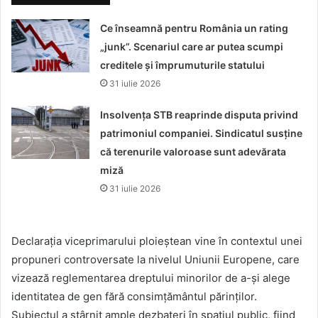
Ce înseamnă pentru România un rating
„junk”. Scenariul care ar putea scumpi
creditele și împrumuturile statului
31 iulie 2026
Insolvența STB reaprinde disputa privind
patrimoniul companiei. Sindicatul susține
că terenurile valoroase sunt adevărata
miză
31 iulie 2026
Declarația viceprimarului ploieștean vine în contextul unei
propuneri controversate la nivelul Uniunii Europene, care
vizează reglementarea dreptului minorilor de a-și alege
identitatea de gen fără consimțământul părinților.
Subiectul a stârnit ample dezbateri în spațiul public, fiind