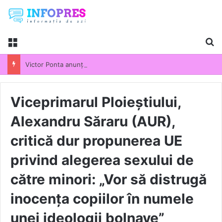
Menu
Ca
Victor Ponta anunță că pregătește un nou partid politic: „Va participa la următoarele alegeri parlamentare”
Viceprimarul Ploieștiului,
Alexandru Săraru (AUR),
critică dur propunerea UE
privind alegerea sexului de
către minori: „Vor să distrugă
inocența copiilor în numele
unei ideologii bolnave”