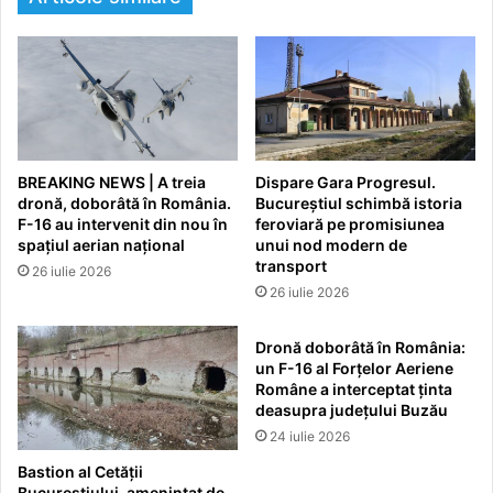
BREAKING NEWS | A treia
Dispare Gara Progresul.
dronă, doborâtă în România.
Bucureștiul schimbă istoria
F-16 au intervenit din nou în
feroviară pe promisiunea
spațiul aerian național
unui nod modern de
transport
26 iulie 2026
26 iulie 2026
Dronă doborâtă în România:
un F-16 al Forțelor Aeriene
Române a interceptat ținta
deasupra județului Buzău
24 iulie 2026
Bastion al Cetății
Bucureștiului, amenințat de