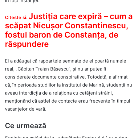
în fața instanței.
Justiția care expiră – cum a
Citeste si:
scăpat Nicușor Constantinescu,
fostul baron de Constanța, de
răspundere
El a adăugat că rapoartele semnate de el poartă numele
real, „Căpitan Traian Băsescu”, și nu ar putea fi
considerate documente conspirative. Totodată, a afirmat
că, în perioada studiilor la Institutul de Marină, studenții nu
aveau interdicția de a relaționa cu cetățeni străini,
menționând că astfel de contacte erau frecvente în timpul
vacanțelor de vară.
Ce urmează
Ședința de astăzi de la Judecătoria Sectorului 1 ar putea