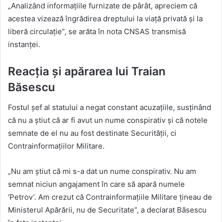
„Analizând informațiile furnizate de pârât, apreciem că
acestea vizează îngrădirea dreptului la viață privată și la
liberă circulație”, se arăta în nota CNSAS transmisă
instanței.
Reacția și apărarea lui Traian
Băsescu
Fostul șef al statului a negat constant acuzațiile, susținând
că nu a știut că ar fi avut un nume conspirativ și că notele
semnate de el nu au fost destinate Securității, ci
Contrainformațiilor Militare.
„Nu am știut că mi s-a dat un nume conspirativ. Nu am
semnat niciun angajament în care să apară numele
‘Petrov’. Am crezut că Contrainformațiile Militare țineau de
Ministerul Apărării, nu de Securitate”, a declarat Băsescu