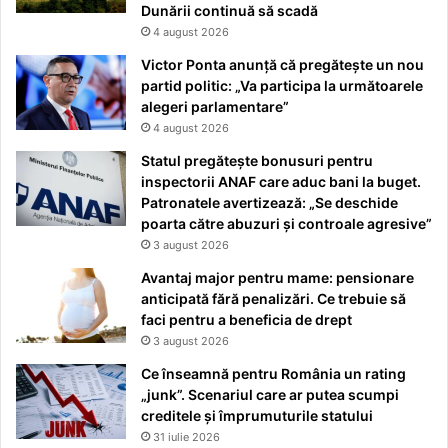
Dunării continuă să scadă
4 august 2026
Victor Ponta anunță că pregătește un nou
partid politic: „Va participa la următoarele
alegeri parlamentare”
4 august 2026
Statul pregătește bonusuri pentru
inspectorii ANAF care aduc bani la buget.
Patronatele avertizează: „Se deschide
poarta către abuzuri și controale agresive”
3 august 2026
Avantaj major pentru mame: pensionare
anticipată fără penalizări. Ce trebuie să
faci pentru a beneficia de drept
3 august 2026
Ce înseamnă pentru România un rating
„junk”. Scenariul care ar putea scumpi
creditele și împrumuturile statului
31 iulie 2026