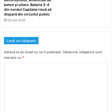
beton și uitare. Bateria 3-4
din nordul Capitalei riscă să
dispară din circuitul public
26 iulie 2026
Lasă un răspuns
Adresa ta de email nu va fi publicată.
Câmpurile obligatorii sunt
marcate cu
*
C
o
m
e
n
t
a