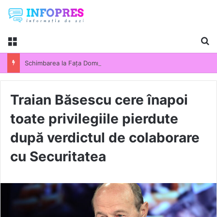
Menu
Ca
Schimbarea la Fața Domnului 2026. Semnificația uneia dintre cele mai importante sărbători din calendarul ortodox. Tradiții și obiceiuri păstrate de români
Traian Băsescu cere înapoi
toate privilegiile pierdute
după verdictul de colaborare
cu Securitatea