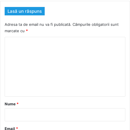
Lasă un răspuns
Adresa ta de email nu va fi publicată.
Câmpurile obligatorii sunt
marcate cu
*
C
o
m
e
n
t
a
r
Nume
*
i
u
*
Email
*