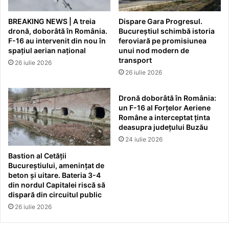
BREAKING NEWS | A treia
Dispare Gara Progresul.
dronă, doborâtă în România.
Bucureștiul schimbă istoria
F-16 au intervenit din nou în
feroviară pe promisiunea
spațiul aerian național
unui nod modern de
transport
26 iulie 2026
26 iulie 2026
Dronă doborâtă în România:
un F-16 al Forțelor Aeriene
Române a interceptat ținta
deasupra județului Buzău
24 iulie 2026
Bastion al Cetății
Bucureștiului, amenințat de
beton și uitare. Bateria 3-4
din nordul Capitalei riscă să
dispară din circuitul public
26 iulie 2026