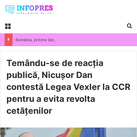
Menu
Ca
România, printre liderii UE la scumpirile din industrie. Prețurile producției industriale au crescut cu 13,5% într-un an
Temându-se de reacția
publică, Nicușor Dan
contestă Legea Vexler la CCR
pentru a evita revolta
cetățenilor