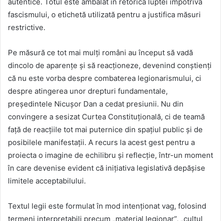
autentice. Totul este ambalat în retorica luptei împotriva
fascismului, o etichetă utilizată pentru a justifica măsuri
restrictive.
Pe măsură ce tot mai mulți români au început să vadă
dincolo de aparențe și să reacționeze, devenind conștienți
că nu este vorba despre combaterea legionarismului, ci
despre atingerea unor drepturi fundamentale,
președintele Nicușor Dan a cedat presiunii. Nu din
convingere a sesizat Curtea Constituțională, ci de teamă
față de reacțiile tot mai puternice din spațiul public și de
posibilele manifestații. A recurs la acest gest pentru a
proiecta o imagine de echilibru și reflecție, într-un moment
în care devenise evident că inițiativa legislativă depășise
limitele acceptabilului.
Textul legii este formulat în mod intenționat vag, folosind
termeni interpretabili precum „material legionar”, „cultul