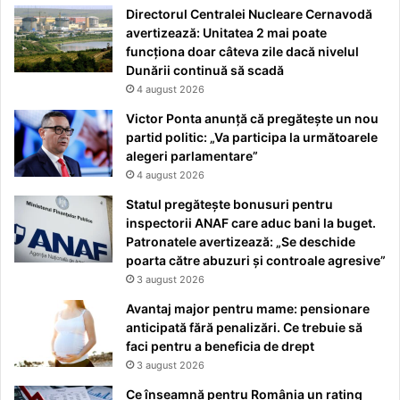
Directorul Centralei Nucleare Cernavodă
avertizează: Unitatea 2 mai poate
funcționa doar câteva zile dacă nivelul
Dunării continuă să scadă
4 august 2026
Victor Ponta anunță că pregătește un nou
partid politic: „Va participa la următoarele
alegeri parlamentare”
4 august 2026
Statul pregătește bonusuri pentru
inspectorii ANAF care aduc bani la buget.
Patronatele avertizează: „Se deschide
poarta către abuzuri și controale agresive”
3 august 2026
Avantaj major pentru mame: pensionare
anticipată fără penalizări. Ce trebuie să
faci pentru a beneficia de drept
3 august 2026
Ce înseamnă pentru România un rating