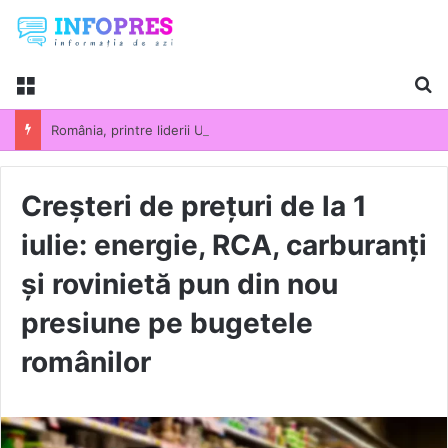
Menu
Ca
România, printre liderii UE la scumpirile din industrie. Prețurile producției industriale au crescut cu 13,5% într-un an
Creșteri de prețuri de la 1
iulie: energie, RCA, carburanți
și rovinietă pun din nou
presiune pe bugetele
românilor