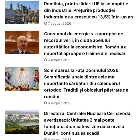
România, printre liderii UE la scumpirile
din industrie. Prețurile producției
industriale au crescut cu 13,5% într-un an
7 august 2026
Consumul de energie s-a apropiat de
recordul verii, în ciuda apelului
autorităților la economisire. România a
importat aproape o treime din necesar
6 august 2026
Schimbarea la Fața Domnului 2026.
Semnificația uneia dintre cele mai
importante sărbători din calendarul
ortodox. Tradiții și obiceiuri păstrate de
români
6 august 2026
Directorul Centralei Nucleare Cernavodă
avertizează: Unitatea 2 mai poate
funcționa doar câteva zile dacă nivelul
Dunării continuă să scadă
4 august 2026