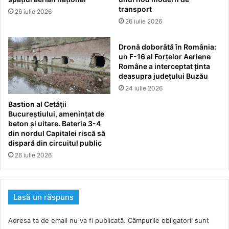
transport
26 iulie 2026
26 iulie 2026
Dronă doborâtă în România:
un F-16 al Forțelor Aeriene
Române a interceptat ținta
deasupra județului Buzău
24 iulie 2026
Bastion al Cetății
Bucureștiului, amenințat de
beton și uitare. Bateria 3-4
din nordul Capitalei riscă să
dispară din circuitul public
26 iulie 2026
Lasă un răspuns
Adresa ta de email nu va fi publicată.
Câmpurile obligatorii sunt