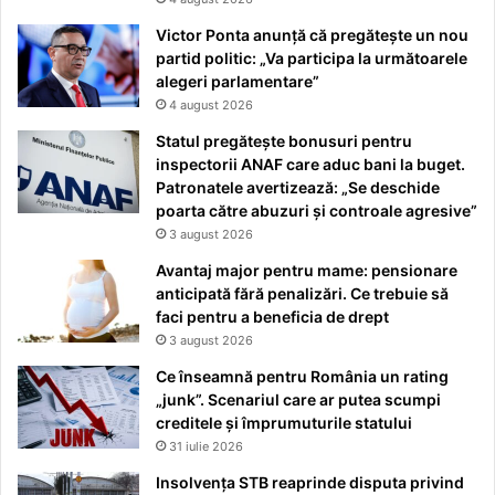
Victor Ponta anunță că pregătește un nou
partid politic: „Va participa la următoarele
alegeri parlamentare”
4 august 2026
Statul pregătește bonusuri pentru
inspectorii ANAF care aduc bani la buget.
Patronatele avertizează: „Se deschide
poarta către abuzuri și controale agresive”
3 august 2026
Avantaj major pentru mame: pensionare
anticipată fără penalizări. Ce trebuie să
faci pentru a beneficia de drept
3 august 2026
Ce înseamnă pentru România un rating
„junk”. Scenariul care ar putea scumpi
creditele și împrumuturile statului
31 iulie 2026
Insolvența STB reaprinde disputa privind