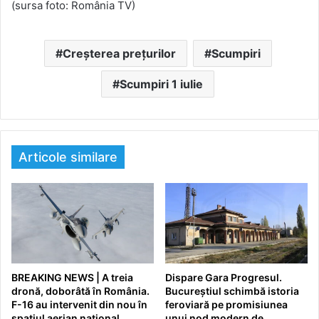
(sursa foto: România TV)
Creșterea prețurilor
Scumpiri
Scumpiri 1 iulie
Articole similare
BREAKING NEWS | A treia
Dispare Gara Progresul.
dronă, doborâtă în România.
Bucureștiul schimbă istoria
F-16 au intervenit din nou în
feroviară pe promisiunea
spațiul aerian național
unui nod modern de