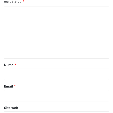
marcate cu
*
C
o
m
e
n
t
a
r
Nume
*
i
u
*
Email
*
Site web