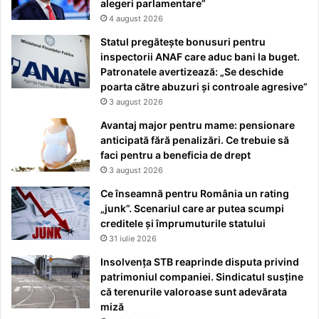
alegeri parlamentare”
4 august 2026
Statul pregătește bonusuri pentru
inspectorii ANAF care aduc bani la buget.
Patronatele avertizează: „Se deschide
poarta către abuzuri și controale agresive”
3 august 2026
Avantaj major pentru mame: pensionare
anticipată fără penalizări. Ce trebuie să
faci pentru a beneficia de drept
3 august 2026
Ce înseamnă pentru România un rating
„junk”. Scenariul care ar putea scumpi
creditele și împrumuturile statului
31 iulie 2026
Insolvența STB reaprinde disputa privind
patrimoniul companiei. Sindicatul susține
că terenurile valoroase sunt adevărata
miză