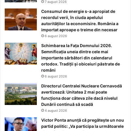
7 august 2026
Consumul de energie s-a apropiat de
recordul verii, în ciuda apelului
autorităților la economisire. România a
importat aproape o treime din necesar
6 august 2026
Schimbarea la Fața Domnului 2026.
Semnificația uneia dintre cele mai
importante sărbători din calendarul
ortodox. Tradiții și obiceiuri păstrate de
români
6 august 2026
Directorul Centralei Nucleare Cernavodă
avertizează: Unitatea 2 mai poate
funcționa doar câteva zile dacă nivelul
Dunării continuă să scadă
4 august 2026
Victor Ponta anunță că pregătește un nou
partid politic: „Va participa la următoarele