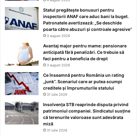
Statul pregătește bonusuri pentru
inspectorii ANAF care aduc bani la buget.
Patronatele avertizează: „Se deschide
poarta către abuzuri și controale agresive”
3 august 2026
Avantaj major pentru mame: pensionare
anticipată fără penalizări. Ce trebuie să
faci pentru a beneficia de drept
3 august 2026
Ce înseamnă pentru România un rating
„junk”. Scenariul care ar putea scumpi
creditele și împrumuturile statului
31 iulie 2026
Insolvența STB reaprinde disputa privind
patrimoniul companiei. Sindicatul susține
că terenurile valoroase sunt adevărata
miză
31 iulie 2026