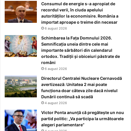
Consumul de energie s-a apropiat de
recordul verii, în ciuda apelului
autorităților la economisire. România a
importat aproape o treime din necesar
6 august 2026
Schimbarea la Fața Domnului 2026.
Semnificația uneia dintre cele mai
importante sărbători din calendarul
ortodox. Tradiții și obiceiuri păstrate de
români
6 august 2026
Directorul Centralei Nucleare Cernavodă
avertizează: Unitatea 2 mai poate
funcționa doar câteva zile dacă nivelul
Dunării continuă să scadă
4 august 2026
Victor Ponta anunță că pregătește un nou
partid politic: „Va participa la următoarele
alegeri parlamentare”
4 august 2026