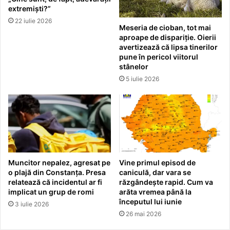
extremiști?”
22 iulie 2026
Meseria de cioban, tot mai
aproape de dispariție. Oierii
avertizează că lipsa tinerilor
pune în pericol viitorul
stânelor
5 iulie 2026
Muncitor nepalez, agresat pe
Vine primul episod de
o plajă din Constanța. Presa
caniculă, dar vara se
relatează că incidentul ar fi
răzgândește rapid. Cum va
implicat un grup de romi
arăta vremea până la
începutul lui iunie
3 iulie 2026
26 mai 2026