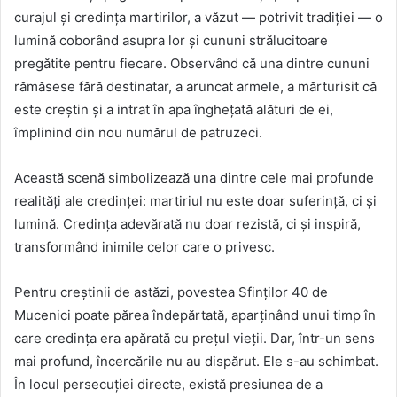
curajul și credința martirilor, a văzut — potrivit tradiției — o
lumină coborând asupra lor și cununi strălucitoare
pregătite pentru fiecare. Observând că una dintre cununi
rămăsese fără destinatar, a aruncat armele, a mărturisit că
este creștin și a intrat în apa înghețată alături de ei,
împlinind din nou numărul de patruzeci.
Această scenă simbolizează una dintre cele mai profunde
realități ale credinței: martiriul nu este doar suferință, ci și
lumină. Credința adevărată nu doar rezistă, ci și inspiră,
transformând inimile celor care o privesc.
Pentru creștinii de astăzi, povestea Sfinților 40 de
Mucenici poate părea îndepărtată, aparținând unui timp în
care credința era apărată cu prețul vieții. Dar, într-un sens
mai profund, încercările nu au dispărut. Ele s-au schimbat.
În locul persecuției directe, există presiunea de a