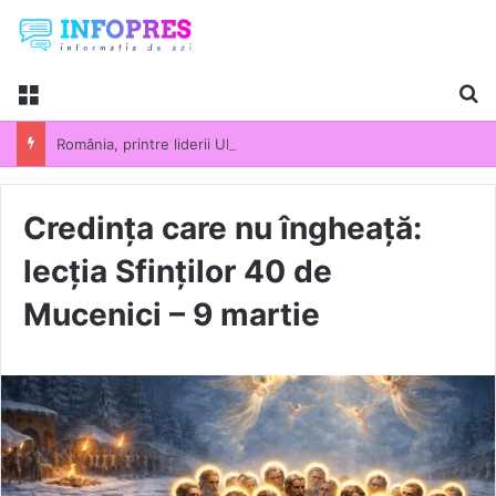
Menu
Ca
România, printre liderii UE la scumpirile din industrie. Prețurile producției industriale au crescut cu 13,5% într-un an
Credința care nu îngheață:
lecția Sfinților 40 de
Mucenici – 9 martie