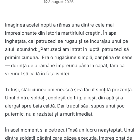
3 august 2026
Imaginea acelei nopți a rămas una dintre cele mai
impresionante din istoria martiriului creștin. În apa
înghețată, cei patruzeci se rugau și se încurajau unul pe
altul, spunând: „Patruzeci am intrat în luptă, patruzeci să
primim cununa.” Era o rugăciune simplă, dar plină de sens
— dorința de a rămâne împreună până la capăt, fără ca
vreunul să cadă în fața ispitei.
Totuși, slăbiciunea omenească și-a făcut simțită prezența.
Unul dintre soldați, copleșit de frig, a ieșit din apă și a
alergat spre baia caldă. Dar trupul său, supus unui șoc
puternic, nu a rezistat și a murit imediat.
În acel moment s-a petrecut însă un lucru neașteptat. Unul
dintre soldații păgâni care păzea execuția, impresionat de