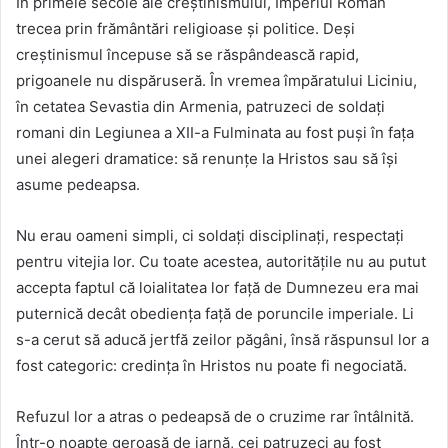
În primele secole ale creștinismului, Imperiul Roman
trecea prin frământări religioase și politice. Deși
creștinismul începuse să se răspândească rapid,
prigoanele nu dispăruseră. În vremea împăratului Liciniu,
în cetatea Sevastia din Armenia, patruzeci de soldați
romani din Legiunea a XII-a Fulminata au fost puși în fața
unei alegeri dramatice: să renunțe la Hristos sau să își
asume pedeapsa.
Nu erau oameni simpli, ci soldați disciplinați, respectați
pentru vitejia lor. Cu toate acestea, autoritățile nu au putut
accepta faptul că loialitatea lor față de Dumnezeu era mai
puternică decât obediența față de poruncile imperiale. Li
s-a cerut să aducă jertfă zeilor păgâni, însă răspunsul lor a
fost categoric: credința în Hristos nu poate fi negociată.
Refuzul lor a atras o pedeapsă de o cruzime rar întâlnită.
Într-o noapte geroasă de iarnă, cei patruzeci au fost