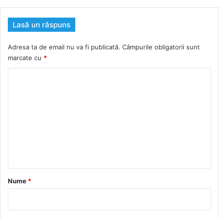
Lasă un răspuns
Adresa ta de email nu va fi publicată.
Câmpurile obligatorii sunt
marcate cu
*
C
o
m
e
n
t
a
r
Nume
*
i
u