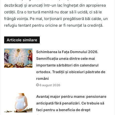
dezbrăcați și aruncați într-un lac înghețat din apropierea
cetății. Era o tortură menită nu doar să îi ucidă, ci să le
frângă voința. Pe mal, torționarii pregătiseră băi calde, un
refugiu tentant pentru oricine ar fi renunțat la credință.
Articole similare
Schimbarea la Fața Domnului 2026.
Semnificația uneia dintre cele mai
importante sărbători din calendarul
ortodox. Tradiții și obiceiuri păstrate de
români
6 august 2026
Avantaj major pentru mame: pensionare
anticipată fără penalizări. Ce trebuie să
faci pentru a beneficia de drept