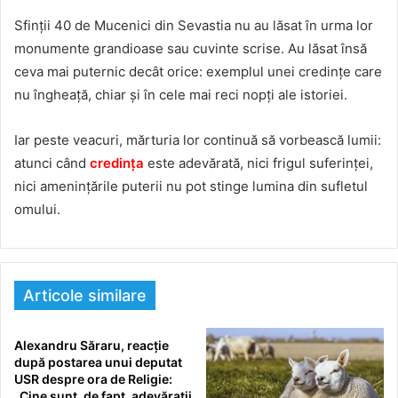
Sfinții 40 de Mucenici din Sevastia nu au lăsat în urma lor
monumente grandioase sau cuvinte scrise. Au lăsat însă
ceva mai puternic decât orice: exemplul unei credințe care
nu îngheață, chiar și în cele mai reci nopți ale istoriei.
Iar peste veacuri, mărturia lor continuă să vorbească lumii:
atunci când
credința
este adevărată, nici frigul suferinței,
nici amenințările puterii nu pot stinge lumina din sufletul
omului.
Articole similare
Alexandru Săraru, reacție
după postarea unui deputat
USR despre ora de Religie:
„Cine sunt, de fapt, adevărații