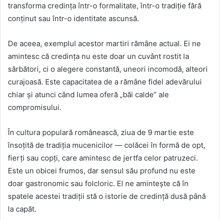
transforma credința într-o formalitate, într-o tradiție fără
conținut sau într-o identitate ascunsă.
De aceea, exemplul acestor martiri rămâne actual. Ei ne
amintesc că credința nu este doar un cuvânt rostit la
sărbători, ci o alegere constantă, uneori incomodă, alteori
curajoasă. Este capacitatea de a rămâne fidel adevărului
chiar și atunci când lumea oferă „băi calde” ale
compromisului.
În cultura populară românească, ziua de 9 martie este
însoțită de tradiția mucenicilor — colăcei în formă de opt,
fierți sau copți, care amintesc de jertfa celor patruzeci.
Este un obicei frumos, dar sensul său profund nu este
doar gastronomic sau folcloric. El ne amintește că în
spatele acestei tradiții stă o istorie de credință dusă până
la capăt.