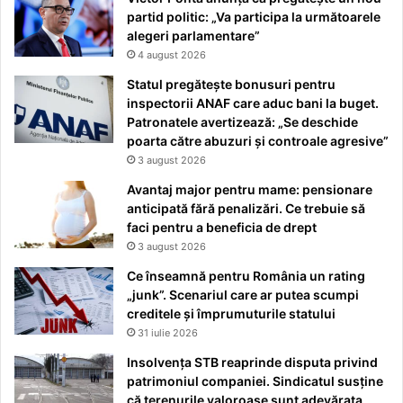
partid politic: „Va participa la următoarele
alegeri parlamentare”
4 august 2026
Statul pregătește bonusuri pentru
inspectorii ANAF care aduc bani la buget.
Patronatele avertizează: „Se deschide
poarta către abuzuri și controale agresive”
3 august 2026
Avantaj major pentru mame: pensionare
anticipată fără penalizări. Ce trebuie să
faci pentru a beneficia de drept
3 august 2026
Ce înseamnă pentru România un rating
„junk”. Scenariul care ar putea scumpi
creditele și împrumuturile statului
31 iulie 2026
Insolvența STB reaprinde disputa privind
patrimoniul companiei. Sindicatul susține
că terenurile valoroase sunt adevărata