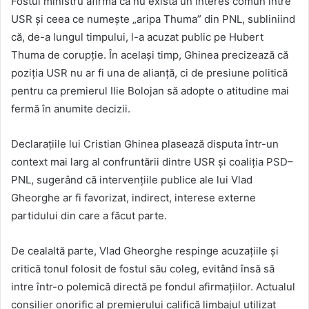
Fostul ministru afirmă că nu există un interes comun între
USR și ceea ce numește „aripa Thuma” din PNL, subliniind
că, de-a lungul timpului, l-a acuzat public pe Hubert
Thuma de corupție. În același timp, Ghinea precizează că
poziția USR nu ar fi una de alianță, ci de presiune politică
pentru ca premierul Ilie Bolojan să adopte o atitudine mai
fermă în anumite decizii.
Declarațiile lui Cristian Ghinea plasează disputa într-un
context mai larg al confruntării dintre USR și coaliția PSD–
PNL, sugerând că intervențiile publice ale lui Vlad
Gheorghe ar fi favorizat, indirect, interese externe
partidului din care a făcut parte.
De cealaltă parte, Vlad Gheorghe respinge acuzațiile și
critică tonul folosit de fostul său coleg, evitând însă să
intre într-o polemică directă pe fondul afirmațiilor. Actualul
consilier onorific al premierului califică limbajul utilizat