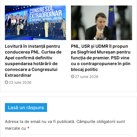
Lovitură în instanță pentru
PNL, USR și UDMR îl propun
conducerea PNL. Curtea de
pe Siegfried Mureșan pentru
Apel confirmă definitiv
funcția de premier. PSD vine
suspendarea hotărârii de
cu o contrapropunere în plin
convocare a Congresului
blocaj politic
Extraordinar
27 iunie 2026
23 iulie 2026
Lasă un răspuns
Adresa ta de email nu va fi publicată.
Câmpurile obligatorii sunt
marcate cu
*