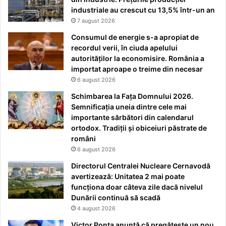
industriale au crescut cu 13,5% într-un an
7 august 2026
Consumul de energie s-a apropiat de
recordul verii, în ciuda apelului
autorităților la economisire. România a
importat aproape o treime din necesar
6 august 2026
Schimbarea la Fața Domnului 2026.
Semnificația uneia dintre cele mai
importante sărbători din calendarul
ortodox. Tradiții și obiceiuri păstrate de
români
6 august 2026
Directorul Centralei Nucleare Cernavodă
avertizează: Unitatea 2 mai poate
funcționa doar câteva zile dacă nivelul
Dunării continuă să scadă
4 august 2026
Victor Ponta anunță că pregătește un nou