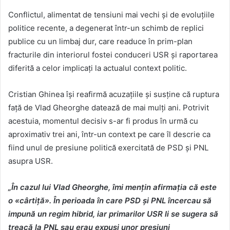
Conflictul, alimentat de tensiuni mai vechi și de evoluțiile
politice recente, a degenerat într-un schimb de replici
publice cu un limbaj dur, care readuce în prim-plan
fracturile din interiorul fostei conduceri USR și raportarea
diferită a celor implicați la actualul context politic.
Cristian Ghinea își reafirmă acuzațiile și susține că ruptura
față de Vlad Gheorghe datează de mai mulți ani. Potrivit
acestuia, momentul decisiv s-ar fi produs în urmă cu
aproximativ trei ani, într-un context pe care îl descrie ca
fiind unul de presiune politică exercitată de PSD și PNL
asupra USR.
„În cazul lui Vlad Gheorghe, îmi mențin afirmația că este
o «cârtiță». În perioada în care PSD și PNL încercau să
impună un regim hibrid, iar primarilor USR li se sugera să
treacă la PNL sau erau expuși unor presiuni