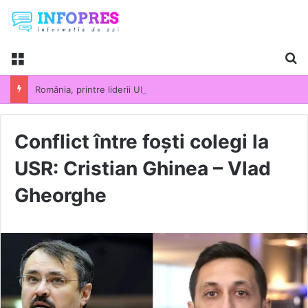
Menu
Ca
România, printre liderii UE la scumpirile din industrie. Prețurile producției industriale au crescut cu 13,5% într-un an
Conflict între foști colegi la
USR: Cristian Ghinea – Vlad
Gheorghe