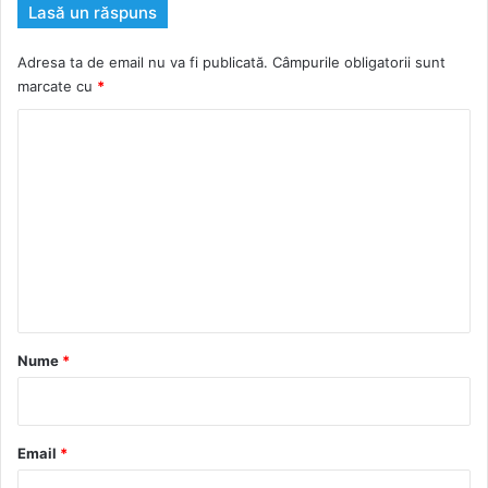
Lasă un răspuns
Adresa ta de email nu va fi publicată.
Câmpurile obligatorii sunt
marcate cu
*
C
o
m
e
n
t
a
r
Nume
*
i
u
*
Email
*