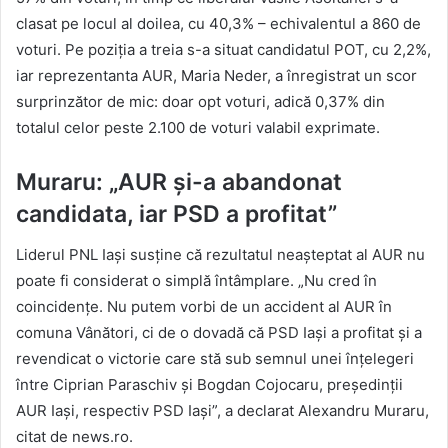
clasat pe locul al doilea, cu 40,3% – echivalentul a 860 de
voturi. Pe poziția a treia s-a situat candidatul POT, cu 2,2%,
iar reprezentanta AUR, Maria Neder, a înregistrat un scor
surprinzător de mic: doar opt voturi, adică 0,37% din
totalul celor peste 2.100 de voturi valabil exprimate.
Muraru: „AUR și-a abandonat
candidata, iar PSD a profitat”
Liderul PNL Iași susține că rezultatul neașteptat al AUR nu
poate fi considerat o simplă întâmplare. „Nu cred în
coincidenţe. Nu putem vorbi de un accident al AUR în
comuna Vânători, ci de o dovadă că PSD Iaşi a profitat şi a
revendicat o victorie care stă sub semnul unei înţelegeri
între Ciprian Paraschiv și Bogdan Cojocaru, preşedinţii
AUR Iaşi, respectiv PSD Iaşi”, a declarat Alexandru Muraru,
citat de news.ro.