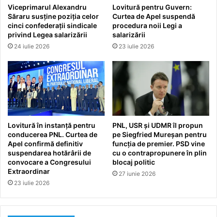
Viceprimarul Alexandru
Lovitură pentru Guvern:
Săraru susține poziția celor
Curtea de Apel suspendă
cinci confederații sindicale
procedura noii Legi a
privind Legea salarizării
salarizării
24 iulie 2026
23 iulie 2026
Lovitură în instanță pentru
PNL, USR și UDMR îl propun
conducerea PNL. Curtea de
pe Siegfried Mureșan pentru
Apel confirmă definitiv
funcția de premier. PSD vine
suspendarea hotărârii de
cu o contrapropunere în plin
convocare a Congresului
blocaj politic
Extraordinar
27 iunie 2026
23 iulie 2026