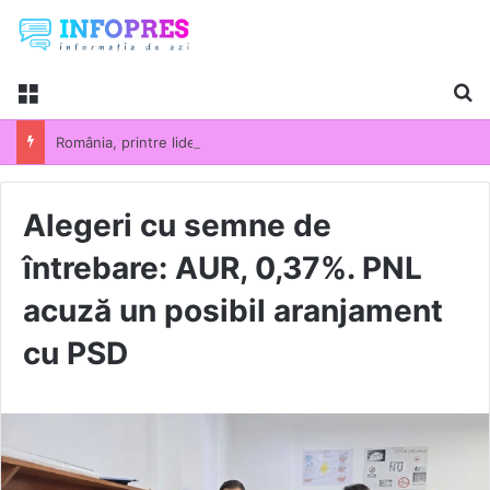
Menu
Ca
România, printre liderii UE la scumpirile din industrie. Prețurile producției industriale au crescut cu 13,5% într-un an
Alegeri cu semne de
întrebare: AUR, 0,37%. PNL
acuză un posibil aranjament
cu PSD