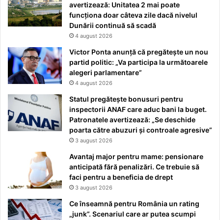
avertizează: Unitatea 2 mai poate
funcționa doar câteva zile dacă nivelul
Dunării continuă să scadă
4 august 2026
Victor Ponta anunță că pregătește un nou
partid politic: „Va participa la următoarele
alegeri parlamentare”
4 august 2026
Statul pregătește bonusuri pentru
inspectorii ANAF care aduc bani la buget.
Patronatele avertizează: „Se deschide
poarta către abuzuri și controale agresive”
3 august 2026
Avantaj major pentru mame: pensionare
anticipată fără penalizări. Ce trebuie să
faci pentru a beneficia de drept
3 august 2026
Ce înseamnă pentru România un rating
„junk”. Scenariul care ar putea scumpi