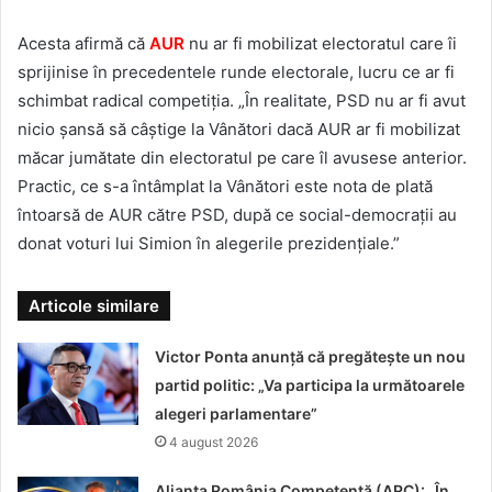
Acesta afirmă că
AUR
nu ar fi mobilizat electoratul care îi
sprijinise în precedentele runde electorale, lucru ce ar fi
schimbat radical competiția. „În realitate, PSD nu ar fi avut
nicio șansă să câștige la Vânători dacă AUR ar fi mobilizat
măcar jumătate din electoratul pe care îl avusese anterior.
Practic, ce s-a întâmplat la Vânători este nota de plată
întoarsă de AUR către PSD, după ce social-democrații au
donat voturi lui Simion în alegerile prezidențiale.”
Articole similare
Victor Ponta anunță că pregătește un nou
partid politic: „Va participa la următoarele
alegeri parlamentare”
4 august 2026
Alianța România Competentă (ARC): „În