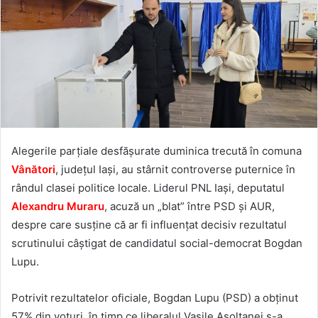
Alegerile parțiale desfășurate duminica trecută în comuna
Vânători
, județul Iași, au stârnit controverse puternice în
rândul clasei politice locale. Liderul PNL Iași, deputatul
Alexandru Muraru
, acuză un „blat” între PSD și AUR,
despre care susține că ar fi influențat decisiv rezultatul
scrutinului câștigat de candidatul social-democrat Bogdan
Lupu.
Potrivit rezultatelor oficiale, Bogdan Lupu (PSD) a obținut
57% din voturi, în timp ce liberalul Vasile Asoltanei s-a