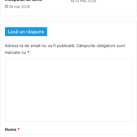
25 mai 2026
26 mai 2026
Lasă un răspuns
Adresa ta de email nu va fi publicată.
Câmpurile obligatorii sunt
marcate cu
*
C
o
m
e
n
t
a
r
Nume
*
i