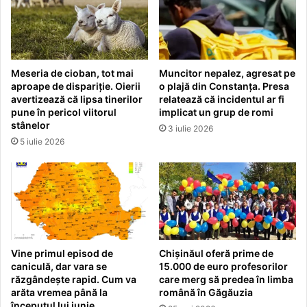
Meseria de cioban, tot mai
Muncitor nepalez, agresat pe
aproape de dispariție. Oierii
o plajă din Constanța. Presa
avertizează că lipsa tinerilor
relatează că incidentul ar fi
pune în pericol viitorul
implicat un grup de romi
stânelor
3 iulie 2026
5 iulie 2026
Vine primul episod de
Chișinăul oferă prime de
caniculă, dar vara se
15.000 de euro profesorilor
răzgândește rapid. Cum va
care merg să predea în limba
arăta vremea până la
română în Găgăuzia
începutul lui iunie