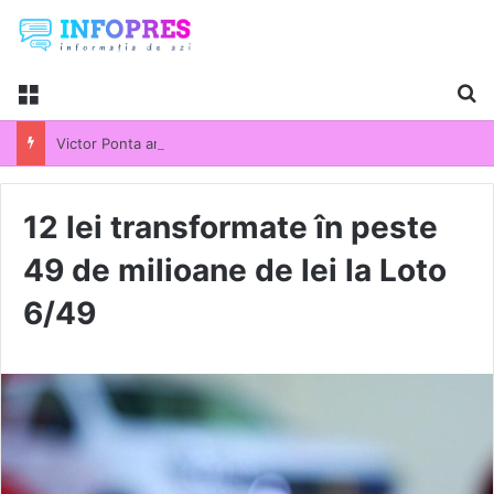
Menu
Ca
Victor Ponta anunță că pregătește un nou partid politic: „Va participa la următoarele alegeri parlamentare”
12 lei transformate în peste
49 de milioane de lei la Loto
6/49