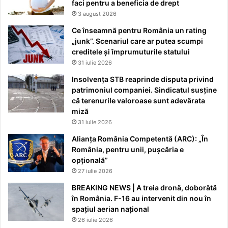
faci pentru a beneficia de drept
3 august 2026
Ce înseamnă pentru România un rating
„junk”. Scenariul care ar putea scumpi
creditele și împrumuturile statului
31 iulie 2026
Insolvența STB reaprinde disputa privind
patrimoniul companiei. Sindicatul susține
că terenurile valoroase sunt adevărata
miză
31 iulie 2026
Alianța România Competentă (ARC): „În
România, pentru unii, pușcăria e
opțională”
27 iulie 2026
BREAKING NEWS | A treia dronă, doborâtă
în România. F-16 au intervenit din nou în
spațiul aerian național
26 iulie 2026