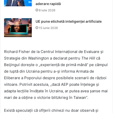
aderare rapidă
8 iulie 2026
UE pune etichetă inteligenței artificiale
15 iunie 2026
Richard Fisher de la Centrul Internațional de Evaluare și
Strategie din Washington a declarat pentru
The Hill
că
Beijingul dorește o „experiență de primă mână” pe câmpul
de luptă din Ucraina pentru a-și informa Armata de
Eliberare a Poporului despre posibilele scenarii de război
viitoare. Potrivit acestuia, „dacă AEP poate înțelege și
adapta lecțiile învățate în Ucraina, ar putea avea șanse mai
mari de a obține o victorie blitzkrieg în Taiwan”.
Există speculații că ofițerii chinezi nu doar observă și