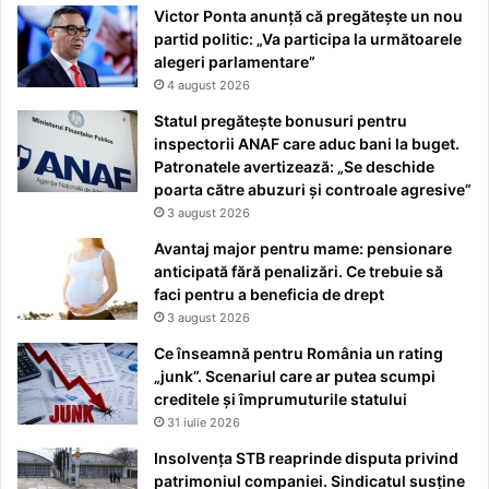
Victor Ponta anunță că pregătește un nou
partid politic: „Va participa la următoarele
alegeri parlamentare”
4 august 2026
Statul pregătește bonusuri pentru
inspectorii ANAF care aduc bani la buget.
Patronatele avertizează: „Se deschide
poarta către abuzuri și controale agresive”
3 august 2026
Avantaj major pentru mame: pensionare
anticipată fără penalizări. Ce trebuie să
faci pentru a beneficia de drept
3 august 2026
Ce înseamnă pentru România un rating
„junk”. Scenariul care ar putea scumpi
creditele și împrumuturile statului
31 iulie 2026
Insolvența STB reaprinde disputa privind
patrimoniul companiei. Sindicatul susține