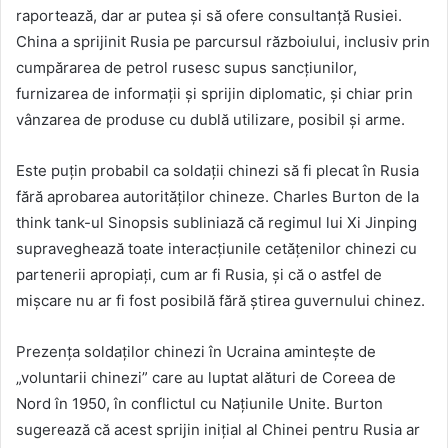
raportează, dar ar putea și să ofere consultanță Rusiei.
China a sprijinit Rusia pe parcursul războiului, inclusiv prin
cumpărarea de petrol rusesc supus sancțiunilor,
furnizarea de informații și sprijin diplomatic, și chiar prin
vânzarea de produse cu dublă utilizare, posibil și arme.
Este puțin probabil ca soldații chinezi să fi plecat în Rusia
fără aprobarea autorităților chineze. Charles Burton de la
think tank-ul Sinopsis subliniază că regimul lui Xi Jinping
supraveghează toate interacțiunile cetățenilor chinezi cu
partenerii apropiați, cum ar fi Rusia, și că o astfel de
mișcare nu ar fi fost posibilă fără știrea guvernului chinez.
Prezența soldaților chinezi în Ucraina amintește de
„voluntarii chinezi” care au luptat alături de Coreea de
Nord în 1950, în conflictul cu Națiunile Unite. Burton
sugerează că acest sprijin inițial al Chinei pentru Rusia ar