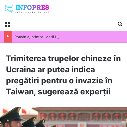
Menu
Ca
România, printre liderii UE la scumpirile din industrie. Prețurile producției industriale au crescut cu 13,5% într-un an
Trimiterea trupelor chineze în
Ucraina ar putea indica
pregătiri pentru o invazie în
Taiwan, sugerează experții