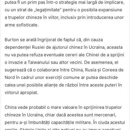
putea fi un prim pas într-o strategie mai largă de implicare,
cu un strat de „legațimitate” pentru o posibila expansiune
a trupelor chineze în viitor, inclusiv prin introducerea unor
arme sofisticate.
Burton se arată îngrijorat de faptul că, din cauza
dependenței Rusiei de ajutorul chinez în Ucraina, aceasta
nu va putea refuza eventuale cereri ale Chinei de a sprijini
o invazie a Taiwanului sau altor vecini. De asemenea, el
sugerează că o colaborare între China, Rusia și Coreea de
Nord în cadrul unor exerciții comune ar putea deschide
calea unei posibile alianțe de război între aceste puteri în
viitorul apropiat.
China vede probabil o mare valoare în sprijinirea trupelor
chineze în Ucraina, chiar dacă acestea sunt mercenari,
pentru a-și îmbunătăți capacitățile militare. În ciuda acestui
sprijin, Statele Unite și alte națiuni nu au impus sancțiuni