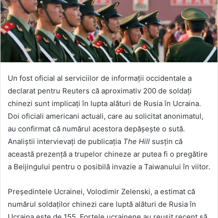
Un fost oficial al serviciilor de informații occidentale a
declarat pentru Reuters că aproximativ 200 de soldați
chinezi sunt implicați în lupta alături de Rusia în Ucraina.
Doi oficiali americani actuali, care au solicitat anonimatul,
au confirmat că numărul acestora depășește o sută.
Analiștii intervievați de publicația
The Hill
susțin că
această prezență a trupelor chineze ar putea fi o pregătire
a Beijingului pentru o posibilă invazie a Taiwanului în viitor.
Președintele Ucrainei, Volodimir Zelenski, a estimat că
numărul soldaților chinezi care luptă alături de Rusia în
Ucraina este de 155. Forțele ucrainene au reușit recent să