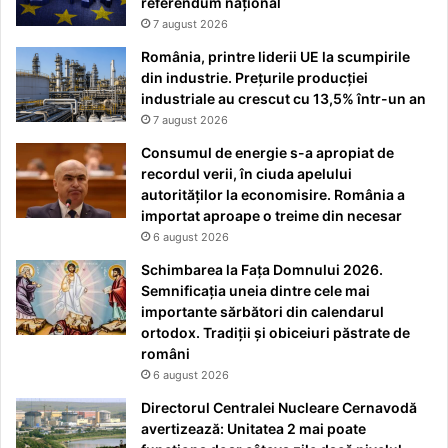
referendum național
7 august 2026
România, printre liderii UE la scumpirile
din industrie. Prețurile producției
industriale au crescut cu 13,5% într-un an
7 august 2026
Consumul de energie s-a apropiat de
recordul verii, în ciuda apelului
autorităților la economisire. România a
importat aproape o treime din necesar
6 august 2026
Schimbarea la Fața Domnului 2026.
Semnificația uneia dintre cele mai
importante sărbători din calendarul
ortodox. Tradiții și obiceiuri păstrate de
români
6 august 2026
Directorul Centralei Nucleare Cernavodă
avertizează: Unitatea 2 mai poate