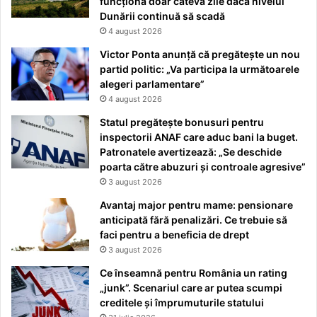
funcționa doar câteva zile dacă nivelul
Dunării continuă să scadă
4 august 2026
Victor Ponta anunță că pregătește un nou
partid politic: „Va participa la următoarele
alegeri parlamentare”
4 august 2026
Statul pregătește bonusuri pentru
inspectorii ANAF care aduc bani la buget.
Patronatele avertizează: „Se deschide
poarta către abuzuri și controale agresive”
3 august 2026
Avantaj major pentru mame: pensionare
anticipată fără penalizări. Ce trebuie să
faci pentru a beneficia de drept
3 august 2026
Ce înseamnă pentru România un rating
„junk”. Scenariul care ar putea scumpi
creditele și împrumuturile statului