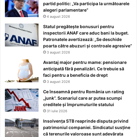
partid politic: „Va participa la următoarele
alegeri parlamentare”
4 august 2026
Statul pregătește bonusuri pentru
inspectorii ANAF care aduc bani la buget.
Patronatele avertizează: „Se deschide
poarta către abuzuri și controale agresive”
3 august 2026
Avantaj major pentru mame: pensionare
anticipată fără penalizări. Ce trebuie să
faci pentru a beneficia de drept
3 august 2026
Ce înseamnă pentru România un rating
„junk”. Scenariul care ar putea scumpi
creditele și împrumuturile statului
31 iulie 2026
Insolvența STB reaprinde disputa privind
patrimoniul companiei. Sindicatul susține
că terenurile valoroase sunt adevărata