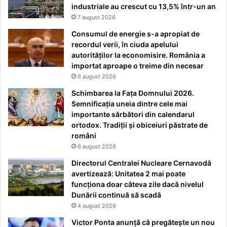
industriale au crescut cu 13,5% într-un an
7 august 2026
Consumul de energie s-a apropiat de
recordul verii, în ciuda apelului
autorităților la economisire. România a
importat aproape o treime din necesar
6 august 2026
Schimbarea la Fața Domnului 2026.
Semnificația uneia dintre cele mai
importante sărbători din calendarul
ortodox. Tradiții și obiceiuri păstrate de
români
6 august 2026
Directorul Centralei Nucleare Cernavodă
avertizează: Unitatea 2 mai poate
funcționa doar câteva zile dacă nivelul
Dunării continuă să scadă
4 august 2026
Victor Ponta anunță că pregătește un nou