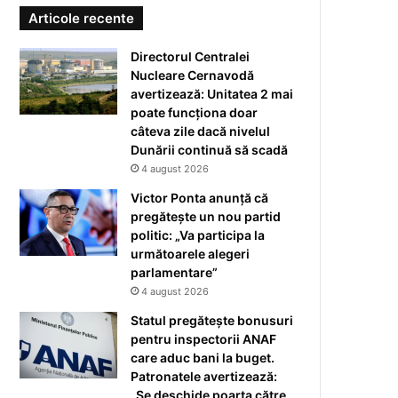
Articole recente
Directorul Centralei
Nucleare Cernavodă
avertizează: Unitatea 2 mai
poate funcționa doar
câteva zile dacă nivelul
Dunării continuă să scadă
4 august 2026
Victor Ponta anunță că
pregătește un nou partid
politic: „Va participa la
următoarele alegeri
parlamentare”
4 august 2026
Statul pregătește bonusuri
pentru inspectorii ANAF
care aduc bani la buget.
Patronatele avertizează:
„Se deschide poarta către