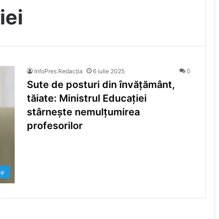
iei
InfoPres Redacția
6 iulie 2025
0
Sute de posturi din învățământ,
tăiate: Ministrul Educației
stârnește nemulțumirea
profesorilor
te