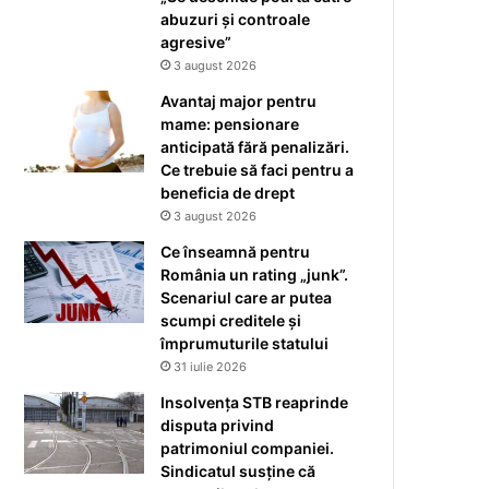
abuzuri și controale
agresive”
3 august 2026
Avantaj major pentru
mame: pensionare
anticipată fără penalizări.
Ce trebuie să faci pentru a
beneficia de drept
3 august 2026
Ce înseamnă pentru
România un rating „junk”.
Scenariul care ar putea
scumpi creditele și
împrumuturile statului
31 iulie 2026
Insolvența STB reaprinde
disputa privind
patrimoniul companiei.
Sindicatul susține că