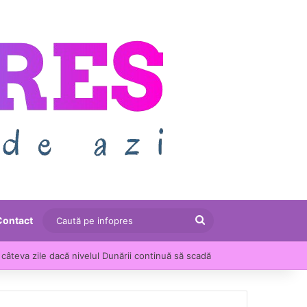
Caută
Contact
pe
câteva zile dacă nivelul Dunării continuă să scadă
infopres