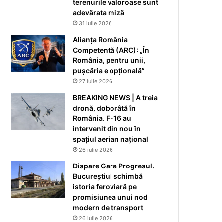
terenurile valoroase sunt
adevărata miză
31 iulie 2026
Alianța România
Competentă (ARC): „În
România, pentru unii,
pușcăria e opțională”
27 iulie 2026
BREAKING NEWS | A treia
dronă, doborâtă în
România. F-16 au
intervenit din nou în
spațiul aerian național
26 iulie 2026
Dispare Gara Progresul.
Bucureștiul schimbă
istoria feroviară pe
promisiunea unui nod
modern de transport
26 iulie 2026