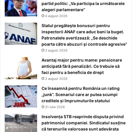
partid politic: „Va participa la următoarele
alegeri parlamentare”
4 august 2026
Statul pregătește bonusuri pentru
inspectorii ANAF care aduc bani la buget.
Patronatele avertizează: „Se deschide
poarta către abuzuri și controale agresive”
3 august 2026
Avantaj major pentru mame: pensionare
anticipată fără penalizări. Ce trebuie să
faci pentru a beneficia de drept
3 august 2026
Ce înseamnă pentru România un rating
„junk”. Scenariul care ar putea scumpi
creditele și împrumuturile statului
31 iulie 2026
Insolvența STB reaprinde disputa privind
patrimoniul companiei. Sindicatul susține
că terenurile valoroase sunt adevărata