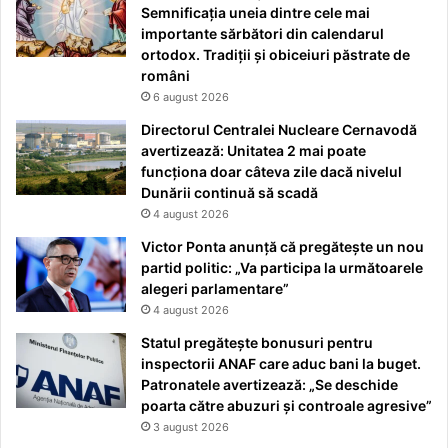
Semnificația uneia dintre cele mai
importante sărbători din calendarul
ortodox. Tradiții și obiceiuri păstrate de
români
6 august 2026
Directorul Centralei Nucleare Cernavodă
avertizează: Unitatea 2 mai poate
funcționa doar câteva zile dacă nivelul
Dunării continuă să scadă
4 august 2026
Victor Ponta anunță că pregătește un nou
partid politic: „Va participa la următoarele
alegeri parlamentare”
4 august 2026
Statul pregătește bonusuri pentru
inspectorii ANAF care aduc bani la buget.
Patronatele avertizează: „Se deschide
poarta către abuzuri și controale agresive”
3 august 2026