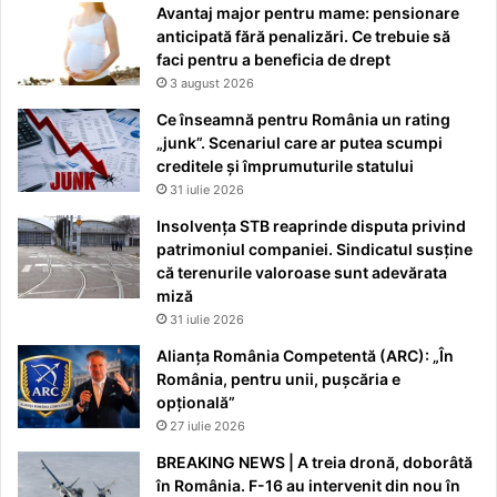
Avantaj major pentru mame: pensionare
anticipată fără penalizări. Ce trebuie să
faci pentru a beneficia de drept
3 august 2026
Ce înseamnă pentru România un rating
„junk”. Scenariul care ar putea scumpi
creditele și împrumuturile statului
31 iulie 2026
Insolvența STB reaprinde disputa privind
patrimoniul companiei. Sindicatul susține
că terenurile valoroase sunt adevărata
miză
31 iulie 2026
Alianța România Competentă (ARC): „În
România, pentru unii, pușcăria e
opțională”
27 iulie 2026
BREAKING NEWS | A treia dronă, doborâtă
în România. F-16 au intervenit din nou în