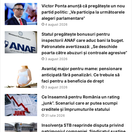
Victor Ponta anunță că pregătește un nou
partid politic: „Va participa la următoarele
alegeri parlamentare”
4 august 2026
Statul pregătește bonusuri pentru
inspectorii ANAF care aduc bani la buget.
Patronatele avertizează: „Se deschide
poarta către abuzuri și controale agresive”
3 august 2026
Avantaj major pentru mame: pensionare
anticipată fără penalizări. Ce trebuie să
faci pentru a beneficia de drept
3 august 2026
Ce înseamnă pentru România un rating
„junk”. Scenariul care ar putea scumpi
creditele și împrumuturile statului
31 iulie 2026
Insolvența STB reaprinde disputa privind
patrimoniul companiei. Sindicatul susține