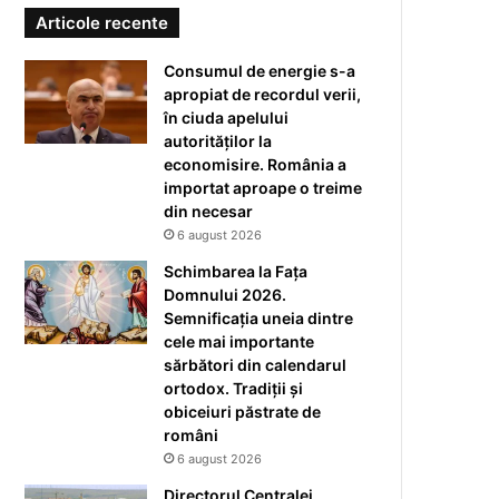
Articole recente
Consumul de energie s-a
apropiat de recordul verii,
în ciuda apelului
autorităților la
economisire. România a
importat aproape o treime
din necesar
6 august 2026
Schimbarea la Fața
Domnului 2026.
Semnificația uneia dintre
cele mai importante
sărbători din calendarul
ortodox. Tradiții și
obiceiuri păstrate de
români
6 august 2026
Directorul Centralei