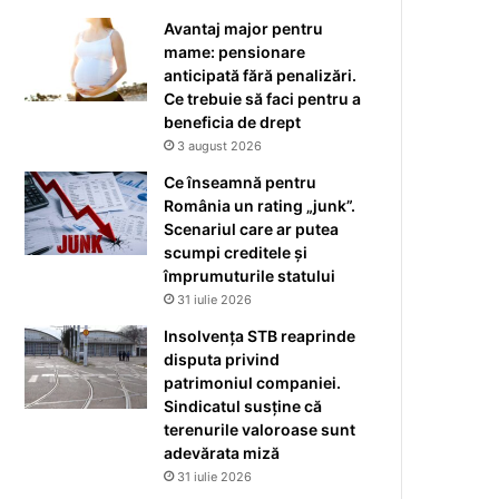
Avantaj major pentru
mame: pensionare
anticipată fără penalizări.
Ce trebuie să faci pentru a
beneficia de drept
3 august 2026
Ce înseamnă pentru
România un rating „junk”.
Scenariul care ar putea
scumpi creditele și
împrumuturile statului
31 iulie 2026
Insolvența STB reaprinde
disputa privind
patrimoniul companiei.
Sindicatul susține că
terenurile valoroase sunt
adevărata miză
31 iulie 2026