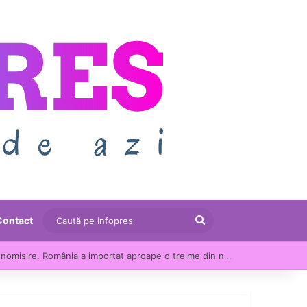
Caută
Contact
pe
Consumul de energie s-a apropiat de recordul verii, în ciuda apelului autorităților la economisire. România a importat aproape o treime din necesar
infopres