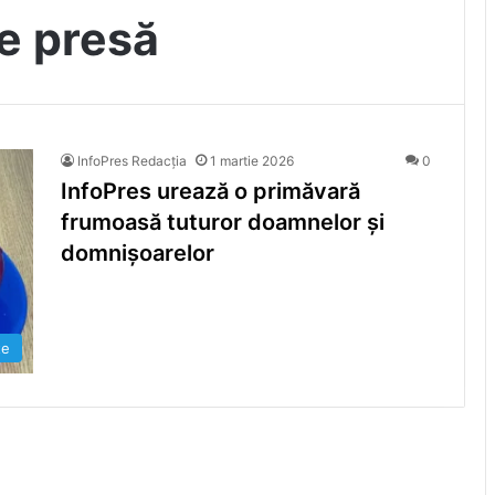
ie presă
InfoPres Redacția
1 martie 2026
0
InfoPres urează o primăvară
frumoasă tuturor doamnelor și
domnișoarelor
te