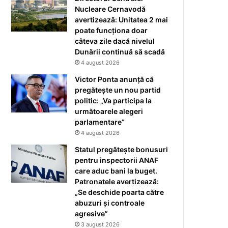
Nucleare Cernavodă
avertizează: Unitatea 2 mai
poate funcționa doar
câteva zile dacă nivelul
Dunării continuă să scadă
4 august 2026
Victor Ponta anunță că
pregătește un nou partid
politic: „Va participa la
următoarele alegeri
parlamentare”
4 august 2026
Statul pregătește bonusuri
pentru inspectorii ANAF
care aduc bani la buget.
Patronatele avertizează:
„Se deschide poarta către
abuzuri și controale
agresive”
3 august 2026