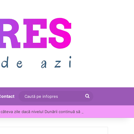
Caută
Contact
pe
câteva zile dacă nivelul Dunării continuă să scadă
infopres