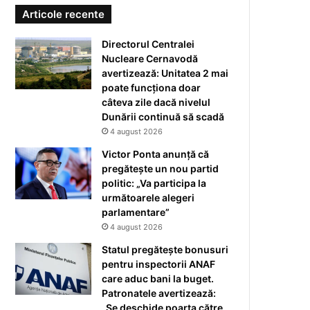
Articole recente
Directorul Centralei
Nucleare Cernavodă
avertizează: Unitatea 2 mai
poate funcționa doar
câteva zile dacă nivelul
Dunării continuă să scadă
4 august 2026
Victor Ponta anunță că
pregătește un nou partid
politic: „Va participa la
următoarele alegeri
parlamentare”
4 august 2026
Statul pregătește bonusuri
pentru inspectorii ANAF
care aduc bani la buget.
Patronatele avertizează:
„Se deschide poarta către