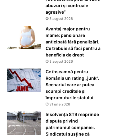
abuzuri și controale
agresive”
3 august 2026
Avantaj major pentru
mame: pensionare
anticipată fără penalizări.
Ce trebuie să faci pentru a
beneficia de drept
3 august 2026
Ce înseamnă pentru
România un rating „junk”.
Scenariul care ar putea
scumpi creditele și
împrumuturile statului
31 iulie 2026
Insolvența STB reaprinde
disputa privind
patrimoniul companiei.
Sindicatul susține că