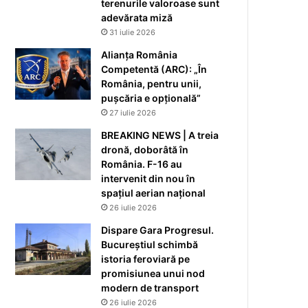
terenurile valoroase sunt
adevărata miză
31 iulie 2026
Alianța România
Competentă (ARC): „În
România, pentru unii,
pușcăria e opțională”
27 iulie 2026
BREAKING NEWS | A treia
dronă, doborâtă în
România. F-16 au
intervenit din nou în
spațiul aerian național
26 iulie 2026
Dispare Gara Progresul.
Bucureștiul schimbă
istoria feroviară pe
promisiunea unui nod
modern de transport
26 iulie 2026