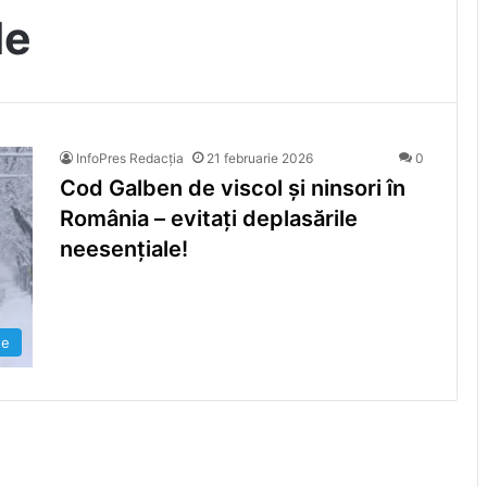
le
InfoPres Redacția
21 februarie 2026
0
Cod Galben de viscol și ninsori în
România – evitați deplasările
neesențiale!
te