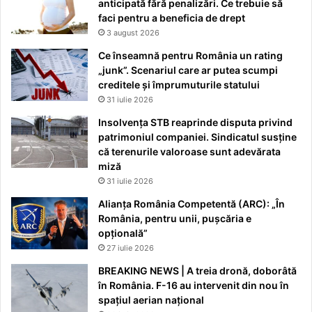
anticipată fără penalizări. Ce trebuie să
faci pentru a beneficia de drept
3 august 2026
Ce înseamnă pentru România un rating
„junk”. Scenariul care ar putea scumpi
creditele și împrumuturile statului
31 iulie 2026
Insolvența STB reaprinde disputa privind
patrimoniul companiei. Sindicatul susține
că terenurile valoroase sunt adevărata
miză
31 iulie 2026
Alianța România Competentă (ARC): „În
România, pentru unii, pușcăria e
opțională”
27 iulie 2026
BREAKING NEWS | A treia dronă, doborâtă
în România. F-16 au intervenit din nou în
spațiul aerian național