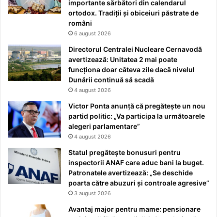
importante sărbători din calendarul
ortodox. Tradiții și obiceiuri păstrate de
români
6 august 2026
Directorul Centralei Nucleare Cernavodă
avertizează: Unitatea 2 mai poate
funcționa doar câteva zile dacă nivelul
Dunării continuă să scadă
4 august 2026
Victor Ponta anunță că pregătește un nou
partid politic: „Va participa la următoarele
alegeri parlamentare”
4 august 2026
Statul pregătește bonusuri pentru
inspectorii ANAF care aduc bani la buget.
Patronatele avertizează: „Se deschide
poarta către abuzuri și controale agresive”
3 august 2026
Avantaj major pentru mame: pensionare