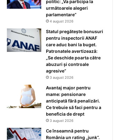
politic: „Va participa la
următoarele alegeri
parlamentare”
4 august 2026
Statul pregătește bonusuri
pentru inspectorii ANAF
care aduc bani la buget.
Patronatele avertizează:
„Se deschide poarta către
abuzuri și controale
agresive”
3 august 2026
Avantaj major pentru
mame: pensionare
anticipată fără penalizări.
Ce trebuie să faci pentru a
beneficia de drept
3 august 2026
Ce înseamnă pentru
România un rating „junk”.