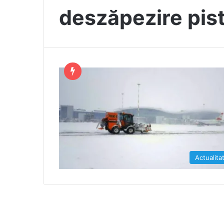
deszăpezire pis
Actualita