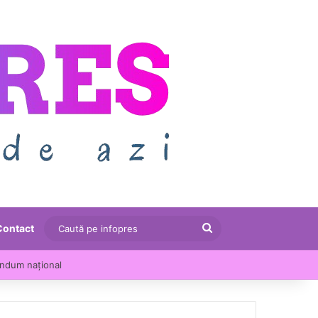
Caută
Contact
pe
endum național
infopres