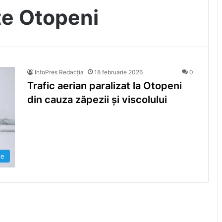
te Otopeni
InfoPres Redacția
18 februarie 2026
0
Trafic aerian paralizat la Otopeni
din cauza zăpezii și viscolului
te