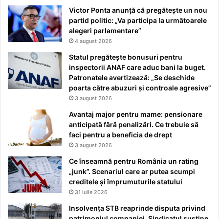
Victor Ponta anunță că pregătește un nou
partid politic: „Va participa la următoarele
alegeri parlamentare”
4 august 2026
Statul pregătește bonusuri pentru
inspectorii ANAF care aduc bani la buget.
Patronatele avertizează: „Se deschide
poarta către abuzuri și controale agresive”
3 august 2026
Avantaj major pentru mame: pensionare
anticipată fără penalizări. Ce trebuie să
faci pentru a beneficia de drept
3 august 2026
Ce înseamnă pentru România un rating
„junk”. Scenariul care ar putea scumpi
creditele și împrumuturile statului
31 iulie 2026
Insolvența STB reaprinde disputa privind
patrimoniul companiei. Sindicatul susține