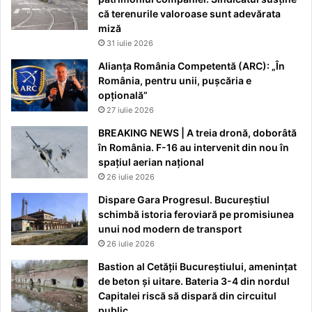
că terenurile valoroase sunt adevărata
miză
31 iulie 2026
Alianța România Competentă (ARC): „În
România, pentru unii, pușcăria e
opțională”
27 iulie 2026
BREAKING NEWS | A treia dronă, doborâtă
în România. F-16 au intervenit din nou în
spațiul aerian național
26 iulie 2026
Dispare Gara Progresul. Bucureștiul
schimbă istoria feroviară pe promisiunea
unui nod modern de transport
26 iulie 2026
Bastion al Cetății Bucureștiului, amenințat
de beton și uitare. Bateria 3-4 din nordul
Capitalei riscă să dispară din circuitul
public