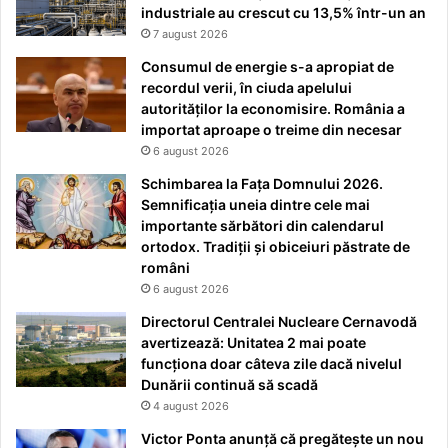
industriale au crescut cu 13,5% într-un an
7 august 2026
Consumul de energie s-a apropiat de
recordul verii, în ciuda apelului
autorităților la economisire. România a
importat aproape o treime din necesar
6 august 2026
Schimbarea la Fața Domnului 2026.
Semnificația uneia dintre cele mai
importante sărbători din calendarul
ortodox. Tradiții și obiceiuri păstrate de
români
6 august 2026
Directorul Centralei Nucleare Cernavodă
avertizează: Unitatea 2 mai poate
funcționa doar câteva zile dacă nivelul
Dunării continuă să scadă
4 august 2026
Victor Ponta anunță că pregătește un nou