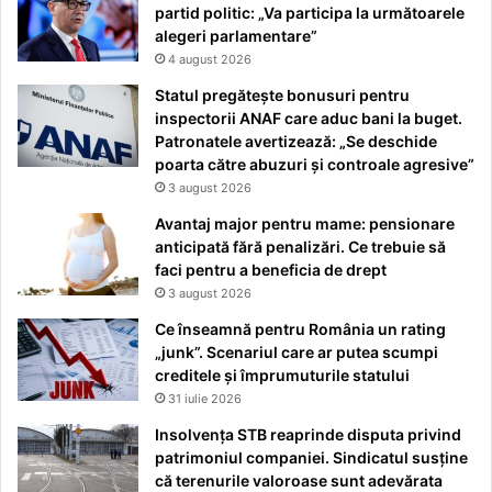
partid politic: „Va participa la următoarele
alegeri parlamentare”
4 august 2026
Statul pregătește bonusuri pentru
inspectorii ANAF care aduc bani la buget.
Patronatele avertizează: „Se deschide
poarta către abuzuri și controale agresive”
3 august 2026
Avantaj major pentru mame: pensionare
anticipată fără penalizări. Ce trebuie să
faci pentru a beneficia de drept
3 august 2026
Ce înseamnă pentru România un rating
„junk”. Scenariul care ar putea scumpi
creditele și împrumuturile statului
31 iulie 2026
Insolvența STB reaprinde disputa privind
patrimoniul companiei. Sindicatul susține
că terenurile valoroase sunt adevărata