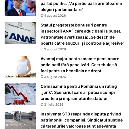
partid politic: „Va participa la următoarele
alegeri parlamentare”
4 august 2026
Statul pregătește bonusuri pentru
inspectorii ANAF care aduc bani la buget.
Patronatele avertizează: „Se deschide
poarta către abuzuri și controale agresive”
3 august 2026
Avantaj major pentru mame: pensionare
anticipată fără penalizări. Ce trebuie să
faci pentru a beneficia de drept
3 august 2026
Ce înseamnă pentru România un rating
„junk”. Scenariul care ar putea scumpi
creditele și împrumuturile statului
31 iulie 2026
Insolvența STB reaprinde disputa privind
patrimoniul companiei. Sindicatul susține
că terenurile valoroase sunt adevărata