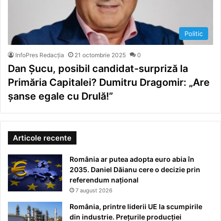
Politic
InfoPres Redacția
21 octombrie 2025
0
Dan Șucu, posibil candidat-surpriză la
Primăria Capitalei? Dumitru Dragomir: „Are
șanse egale cu Drulă!”
Articole recente
România ar putea adopta euro abia în
2035. Daniel Dăianu cere o decizie prin
referendum național
7 august 2026
România, printre liderii UE la scumpirile
din industrie. Prețurile producției