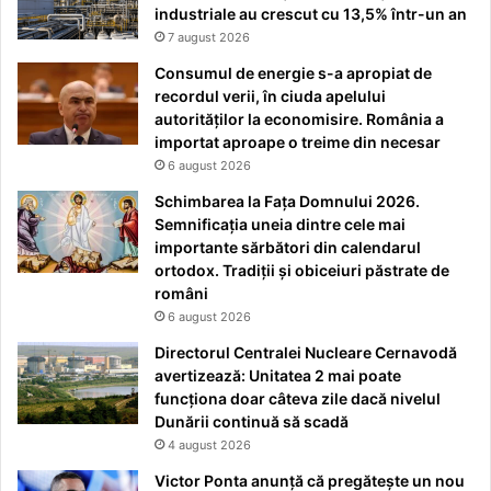
industriale au crescut cu 13,5% într-un an
7 august 2026
Consumul de energie s-a apropiat de
recordul verii, în ciuda apelului
autorităților la economisire. România a
importat aproape o treime din necesar
6 august 2026
Schimbarea la Fața Domnului 2026.
Semnificația uneia dintre cele mai
importante sărbători din calendarul
ortodox. Tradiții și obiceiuri păstrate de
români
6 august 2026
Directorul Centralei Nucleare Cernavodă
avertizează: Unitatea 2 mai poate
funcționa doar câteva zile dacă nivelul
Dunării continuă să scadă
4 august 2026
Victor Ponta anunță că pregătește un nou