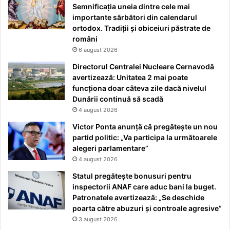
Semnificația uneia dintre cele mai
importante sărbători din calendarul
ortodox. Tradiții și obiceiuri păstrate de
români
6 august 2026
Directorul Centralei Nucleare Cernavodă
avertizează: Unitatea 2 mai poate
funcționa doar câteva zile dacă nivelul
Dunării continuă să scadă
4 august 2026
Victor Ponta anunță că pregătește un nou
partid politic: „Va participa la următoarele
alegeri parlamentare”
4 august 2026
Statul pregătește bonusuri pentru
inspectorii ANAF care aduc bani la buget.
Patronatele avertizează: „Se deschide
poarta către abuzuri și controale agresive”
3 august 2026