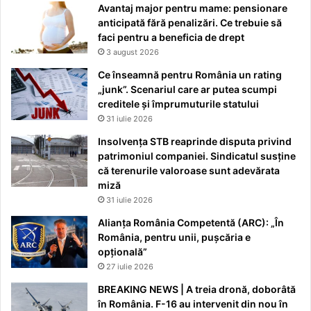
Avantaj major pentru mame: pensionare
anticipată fără penalizări. Ce trebuie să
faci pentru a beneficia de drept
3 august 2026
Ce înseamnă pentru România un rating
„junk”. Scenariul care ar putea scumpi
creditele și împrumuturile statului
31 iulie 2026
Insolvența STB reaprinde disputa privind
patrimoniul companiei. Sindicatul susține
că terenurile valoroase sunt adevărata
miză
31 iulie 2026
Alianța România Competentă (ARC): „În
România, pentru unii, pușcăria e
opțională”
27 iulie 2026
BREAKING NEWS | A treia dronă, doborâtă
în România. F-16 au intervenit din nou în