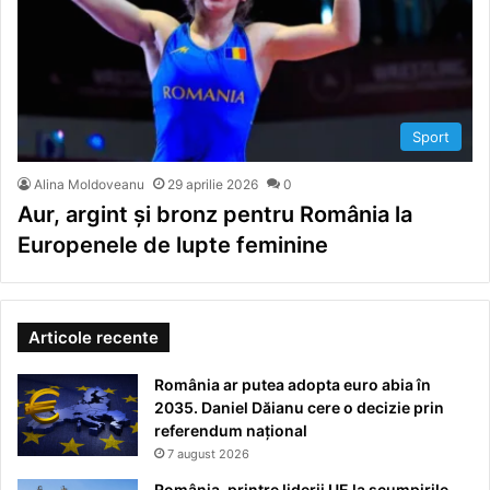
Sport
Alina Moldoveanu
29 aprilie 2026
0
Aur, argint și bronz pentru România la
Europenele de lupte feminine
Articole recente
România ar putea adopta euro abia în
2035. Daniel Dăianu cere o decizie prin
referendum național
7 august 2026
România, printre liderii UE la scumpirile