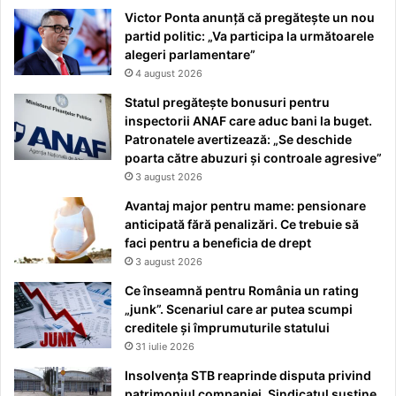
Victor Ponta anunță că pregătește un nou
partid politic: „Va participa la următoarele
alegeri parlamentare”
4 august 2026
Statul pregătește bonusuri pentru
inspectorii ANAF care aduc bani la buget.
Patronatele avertizează: „Se deschide
poarta către abuzuri și controale agresive”
3 august 2026
Avantaj major pentru mame: pensionare
anticipată fără penalizări. Ce trebuie să
faci pentru a beneficia de drept
3 august 2026
Ce înseamnă pentru România un rating
„junk”. Scenariul care ar putea scumpi
creditele și împrumuturile statului
31 iulie 2026
Insolvența STB reaprinde disputa privind
patrimoniul companiei. Sindicatul susține