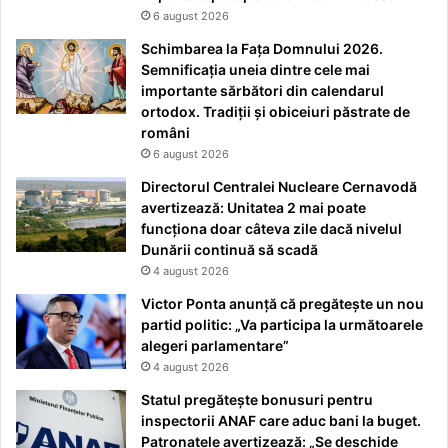
6 august 2026
Schimbarea la Fața Domnului 2026.
Semnificația uneia dintre cele mai
importante sărbători din calendarul
ortodox. Tradiții și obiceiuri păstrate de
români
6 august 2026
Directorul Centralei Nucleare Cernavodă
avertizează: Unitatea 2 mai poate
funcționa doar câteva zile dacă nivelul
Dunării continuă să scadă
4 august 2026
Victor Ponta anunță că pregătește un nou
partid politic: „Va participa la următoarele
alegeri parlamentare”
4 august 2026
Statul pregătește bonusuri pentru
inspectorii ANAF care aduc bani la buget.
Patronatele avertizează: „Se deschide