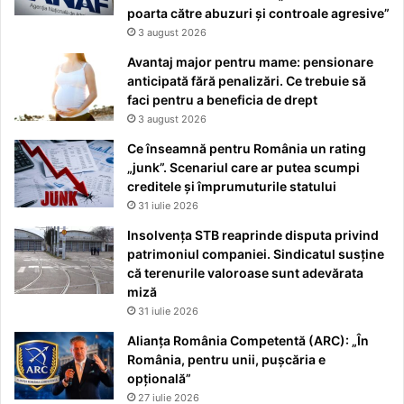
poarta către abuzuri și controale agresive”
3 august 2026
Avantaj major pentru mame: pensionare
anticipată fără penalizări. Ce trebuie să
faci pentru a beneficia de drept
3 august 2026
Ce înseamnă pentru România un rating
„junk”. Scenariul care ar putea scumpi
creditele și împrumuturile statului
31 iulie 2026
Insolvența STB reaprinde disputa privind
patrimoniul companiei. Sindicatul susține
că terenurile valoroase sunt adevărata
miză
31 iulie 2026
Alianța România Competentă (ARC): „În
România, pentru unii, pușcăria e
opțională”
27 iulie 2026