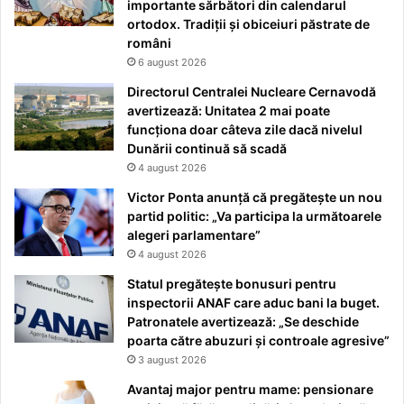
importante sărbători din calendarul
ortodox. Tradiții și obiceiuri păstrate de
români
6 august 2026
Directorul Centralei Nucleare Cernavodă
avertizează: Unitatea 2 mai poate
funcționa doar câteva zile dacă nivelul
Dunării continuă să scadă
4 august 2026
Victor Ponta anunță că pregătește un nou
partid politic: „Va participa la următoarele
alegeri parlamentare”
4 august 2026
Statul pregătește bonusuri pentru
inspectorii ANAF care aduc bani la buget.
Patronatele avertizează: „Se deschide
poarta către abuzuri și controale agresive”
3 august 2026
Avantaj major pentru mame: pensionare