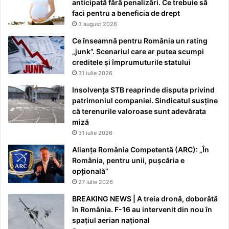
anticipată fără penalizări. Ce trebuie să
faci pentru a beneficia de drept
3 august 2026
Ce înseamnă pentru România un rating
„junk”. Scenariul care ar putea scumpi
creditele și împrumuturile statului
31 iulie 2026
Insolvența STB reaprinde disputa privind
patrimoniul companiei. Sindicatul susține
că terenurile valoroase sunt adevărata
miză
31 iulie 2026
Alianța România Competentă (ARC): „În
România, pentru unii, pușcăria e
opțională”
27 iulie 2026
BREAKING NEWS | A treia dronă, doborâtă
în România. F-16 au intervenit din nou în
spațiul aerian național