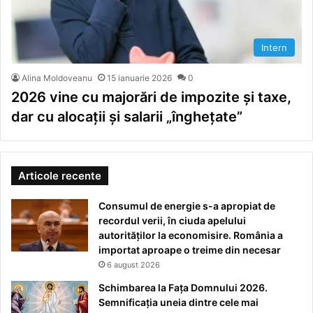
Intern
Alina Moldoveanu
15 ianuarie 2026
0
2026 vine cu majorări de impozite și taxe,
dar cu alocații și salarii „înghețate”
Articole recente
Consumul de energie s-a apropiat de
recordul verii, în ciuda apelului
autorităților la economisire. România a
importat aproape o treime din necesar
6 august 2026
Schimbarea la Fața Domnului 2026.
Semnificația uneia dintre cele mai