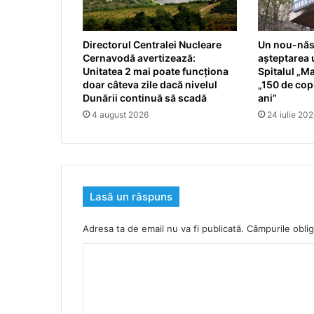
Directorul Centralei Nucleare
Un nou-născ
Cernavodă avertizează:
așteptarea u
Unitatea 2 mai poate funcționa
Spitalul „Ma
doar câteva zile dacă nivelul
„150 de copi
Dunării continuă să scadă
ani”
4 august 2026
24 iulie 20
Lasă un răspuns
Adresa ta de email nu va fi publicată.
Câmpurile oblig
C
o
m