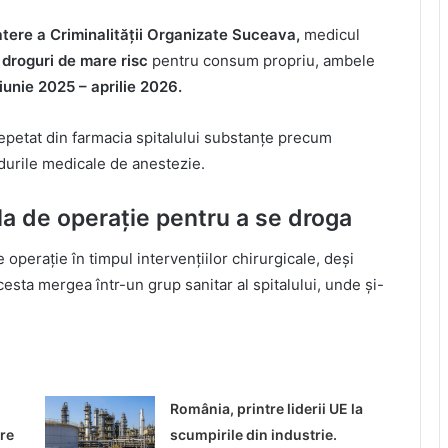
tere a Criminalității Organizate Suceava,
medicul
 droguri de mare risc
pentru consum propriu, ambele
iunie 2025 – aprilie 2026.
repetat din farmacia spitalului substanțe precum
edurile medicale de anestezie.
la de operație pentru a se droga
 operație în timpul intervențiilor chirurgicale, deși
cesta mergea într-un grup sanitar al spitalului, unde și-
o
România, printre liderii UE la
re
scumpirile din industrie.