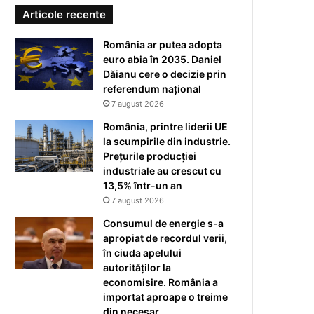
Articole recente
România ar putea adopta
euro abia în 2035. Daniel
Dăianu cere o decizie prin
referendum național
7 august 2026
România, printre liderii UE
la scumpirile din industrie.
Prețurile producției
industriale au crescut cu
13,5% într-un an
7 august 2026
Consumul de energie s-a
apropiat de recordul verii,
în ciuda apelului
autorităților la
economisire. România a
importat aproape o treime
din necesar