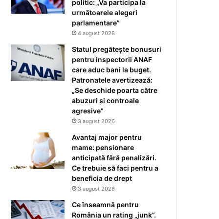
politic: „Va participa la
următoarele alegeri
parlamentare”
4 august 2026
Statul pregătește bonusuri
pentru inspectorii ANAF
care aduc bani la buget.
Patronatele avertizează:
„Se deschide poarta către
abuzuri și controale
agresive”
3 august 2026
Avantaj major pentru
mame: pensionare
anticipată fără penalizări.
Ce trebuie să faci pentru a
beneficia de drept
3 august 2026
Ce înseamnă pentru
România un rating „junk”.