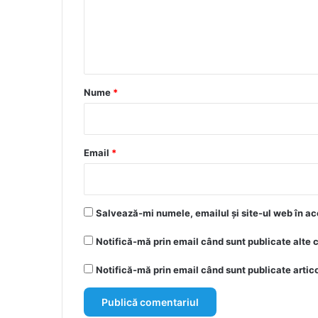
e
n
t
a
r
Nume
*
i
u
*
Email
*
Salvează-mi numele, emailul și site-ul web în ac
Notifică-mă prin email când sunt publicate alte 
Notifică-mă prin email când sunt publicate artico