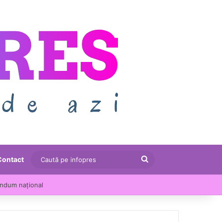
Caută
Contact
pe
le au crescut cu 13,5% într-un an
infopres