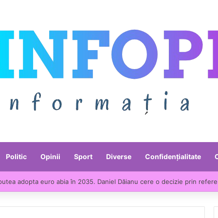
Politic
Opinii
Sport
Diverse
Confidențialitate
ntre liderii UE la scumpirile din industrie. Prețurile producției industria