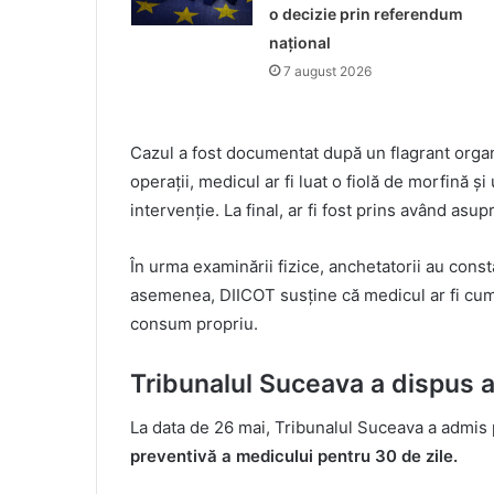
o decizie prin referendum
național
7 august 2026
Cazul a fost documentat după un flagrant organiz
operații, medicul ar fi luat o fiolă de morfină ș
intervenție. La final, ar fi fost prins având asupra
În urma examinării fizice, anchetatorii au const
asemenea, DIICOT susține că medicul ar fi cump
consum propriu.
Tribunalul Suceava a dispus 
La data de 26 mai, Tribunalul Suceava a admis
preventivă a medicului pentru 30 de zile.