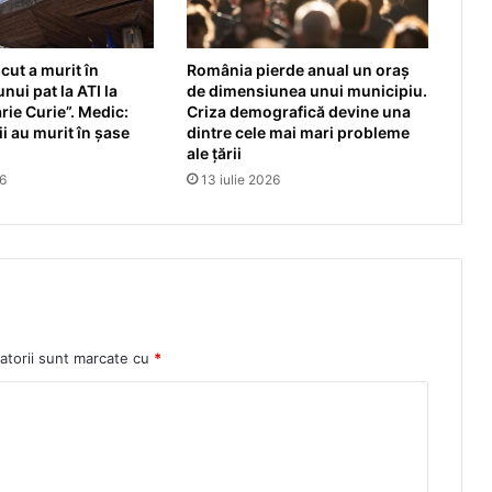
ut a murit în
România pierde anual un oraș
nui pat la ATI la
de dimensiunea unui municipiu.
rie Curie”. Medic:
Criza demografică devine una
i au murit în șase
dintre cele mai mari probleme
ale țării
26
13 iulie 2026
atorii sunt marcate cu
*