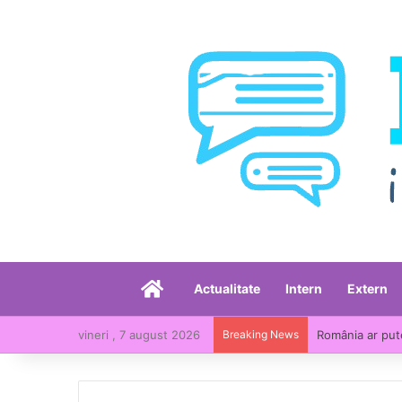
Acasă
Actualitate
Intern
Extern
vineri , 7 august 2026
Breaking News
România ar put