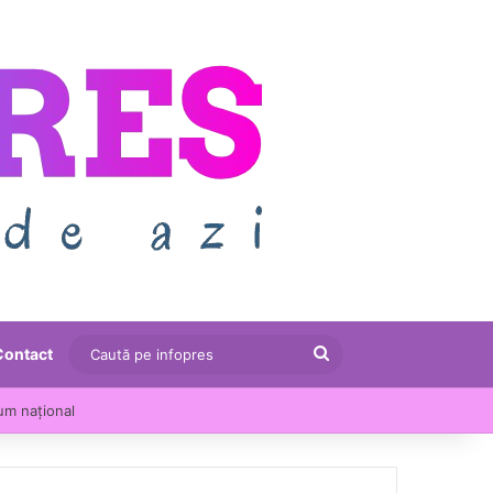
Caută
Contact
pe
um național
infopres