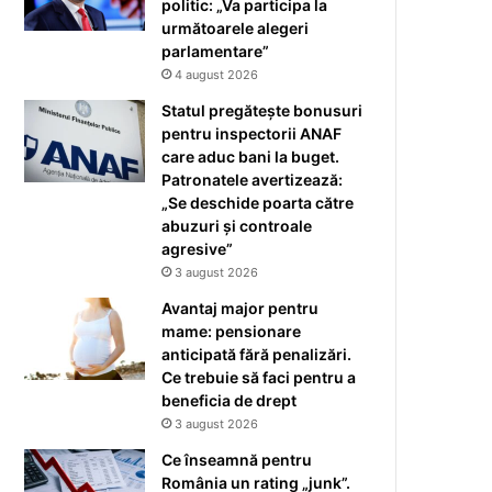
politic: „Va participa la
următoarele alegeri
parlamentare”
4 august 2026
Statul pregătește bonusuri
pentru inspectorii ANAF
care aduc bani la buget.
Patronatele avertizează:
„Se deschide poarta către
abuzuri și controale
agresive”
3 august 2026
Avantaj major pentru
mame: pensionare
anticipată fără penalizări.
Ce trebuie să faci pentru a
beneficia de drept
3 august 2026
Ce înseamnă pentru
România un rating „junk”.