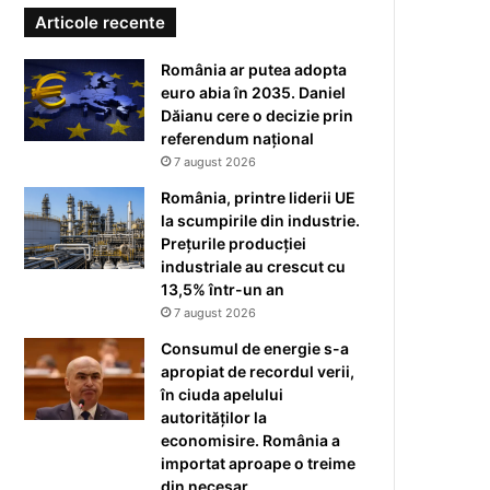
Articole recente
România ar putea adopta
euro abia în 2035. Daniel
Dăianu cere o decizie prin
referendum național
7 august 2026
România, printre liderii UE
la scumpirile din industrie.
Prețurile producției
industriale au crescut cu
13,5% într-un an
7 august 2026
Consumul de energie s-a
apropiat de recordul verii,
în ciuda apelului
autorităților la
economisire. România a
importat aproape o treime
din necesar