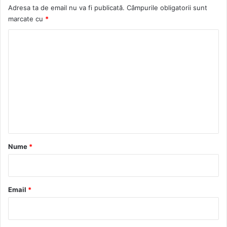
Adresa ta de email nu va fi publicată.
Câmpurile obligatorii sunt
marcate cu
*
C
o
m
e
n
t
a
r
Nume
*
i
u
*
Email
*