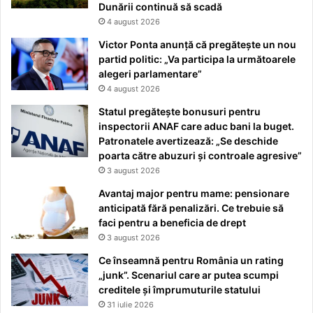
Dunării continuă să scadă
4 august 2026
Victor Ponta anunță că pregătește un nou
partid politic: „Va participa la următoarele
alegeri parlamentare”
4 august 2026
Statul pregătește bonusuri pentru
inspectorii ANAF care aduc bani la buget.
Patronatele avertizează: „Se deschide
poarta către abuzuri și controale agresive”
3 august 2026
Avantaj major pentru mame: pensionare
anticipată fără penalizări. Ce trebuie să
faci pentru a beneficia de drept
3 august 2026
Ce înseamnă pentru România un rating
„junk”. Scenariul care ar putea scumpi
creditele și împrumuturile statului
31 iulie 2026