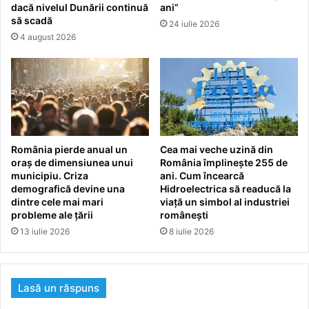
dacă nivelul Dunării continuă
ani”
să scadă
24 iulie 2026
4 august 2026
România pierde anual un
Cea mai veche uzină din
oraș de dimensiunea unui
România împlinește 255 de
municipiu. Criza
ani. Cum încearcă
demografică devine una
Hidroelectrica să readucă la
dintre cele mai mari
viață un simbol al industriei
probleme ale țării
românești
13 iulie 2026
8 iulie 2026
Lasă un răspuns