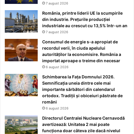
7 august 2026
România, printre liderii UE la scumpirile
din industrie. Prețurile producției
industriale au crescut cu 13,5% într-un an
7 august 2026
Consumul de energie s-a apropiat de
recordul verii, în ciuda apelului
autorităților la economisire. România a
importat aproape o treime din necesar
6 august 2026
Schimbarea la Fața Domnului 2026.
Semnificația uneia dintre cele mai
importante sărbători din calendarul
ortodox. Tradiții și obiceiuri păstrate de
români
6 august 2026
Directorul Centralei Nucleare Cernavodă
avertizează: Unitatea 2 mai poate
funcționa doar câteva zile dacă nivelul