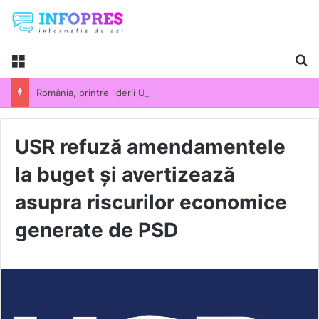
Menu
Ca
România, printre liderii UE la scumpirile din industrie. Prețurile producției industriale au crescut cu 13,5% într-un an
USR refuză amendamentele
la buget și avertizează
asupra riscurilor economice
generate de PSD