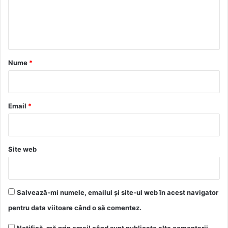
n
t
a
r
Nume
*
i
u
*
Email
*
Site web
Salvează-mi numele, emailul și site-ul web în acest navigator
pentru data viitoare când o să comentez.
Notifică-mă prin email când sunt publicate alte comentarii.