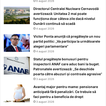
6 august 2026
Directorul Centralei Nucleare Cernavodă
avertizează: Unitatea 2 mai poate
funcționa doar câteva zile dacă nivelul
Dunării continuă să scadă
4 august 2026
Victor Ponta anunță că pregătește un nou
partid politic: „Va participa la următoarele
alegeri parlamentare”
4 august 2026
Statul pregătește bonusuri pentru
inspectorii ANAF care aduc bani la buget.
Patronatele avertizează: „Se deschide
poarta către abuzuri și controale agresive”
3 august 2026
Avantaj major pentru mame: pensionare
anticipată fără penalizări. Ce trebuie să
faci pentru a beneficia de drept
3 august 2026