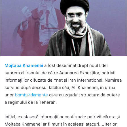
Mojtaba Khamenei
a fost desemnat drept noul lider
suprem al Iranului de către Adunarea Experților, potrivit
informațiilor difuzate de Ynet și Iran International. Numirea
survine după decesul tatălui său, Ali Khamenei, în urma
unor
bombardamente
care au zguduit structura de putere
a regimului de la Teheran.
Inițial, existaseră informații neconfirmate potrivit cărora și
Mojtaba Khamenei ar fi murit în aceleași atacuri. Ulterior,