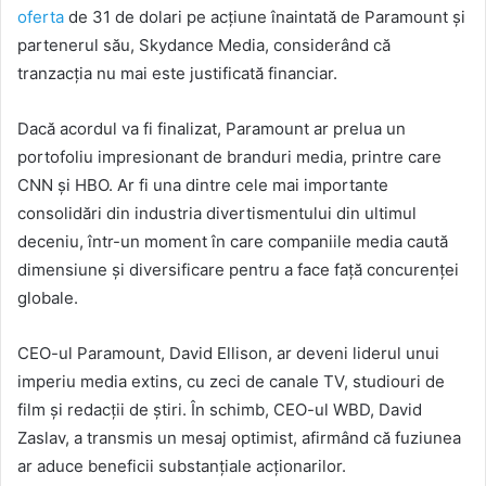
oferta
de 31 de dolari pe acțiune înaintată de Paramount și
partenerul său,
Skydance Media
, considerând că
tranzacția nu mai este justificată financiar.
Dacă acordul va fi finalizat, Paramount ar prelua un
portofoliu impresionant de branduri media, printre care
CNN
și
HBO
. Ar fi una dintre cele mai importante
consolidări din industria divertismentului din ultimul
deceniu, într-un moment în care companiile media caută
dimensiune și diversificare pentru a face față concurenței
globale.
CEO-ul Paramount,
David Ellison
, ar deveni liderul unui
imperiu media extins, cu zeci de canale TV, studiouri de
film și redacții de știri. În schimb, CEO-ul WBD,
David
Zaslav
, a transmis un mesaj optimist, afirmând că fuziunea
ar aduce beneficii substanțiale acționarilor.