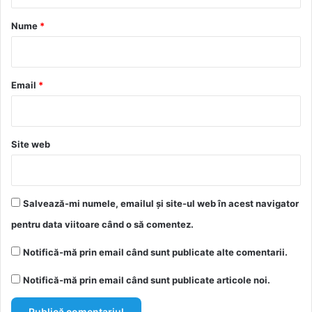
a
r
Nume
*
i
u
*
Email
*
Site web
Salvează-mi numele, emailul și site-ul web în acest navigator
pentru data viitoare când o să comentez.
Notifică-mă prin email când sunt publicate alte comentarii.
Notifică-mă prin email când sunt publicate articole noi.