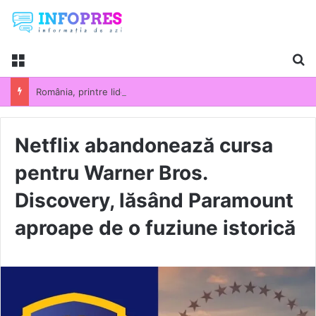
Menu
Ca
România, printre liderii UE la scumpirile din industrie. Prețurile producției industriale au crescut cu 13,5% într-un an
Netflix abandonează cursa
pentru Warner Bros.
Discovery, lăsând Paramount
aproape de o fuziune istorică