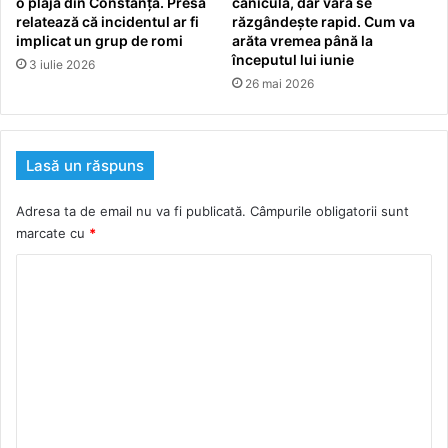
o plajă din Constanța. Presa
caniculă, dar vara se
relatează că incidentul ar fi
răzgândește rapid. Cum va
implicat un grup de romi
arăta vremea până la
începutul lui iunie
3 iulie 2026
26 mai 2026
Lasă un răspuns
Adresa ta de email nu va fi publicată.
Câmpurile obligatorii sunt
marcate cu
*
C
o
m
e
n
t