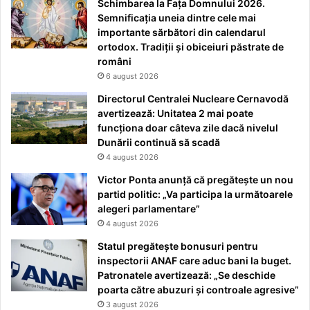
Schimbarea la Fața Domnului 2026.
Semnificația uneia dintre cele mai
importante sărbători din calendarul
ortodox. Tradiții și obiceiuri păstrate de
români
6 august 2026
Directorul Centralei Nucleare Cernavodă
avertizează: Unitatea 2 mai poate
funcționa doar câteva zile dacă nivelul
Dunării continuă să scadă
4 august 2026
Victor Ponta anunță că pregătește un nou
partid politic: „Va participa la următoarele
alegeri parlamentare”
4 august 2026
Statul pregătește bonusuri pentru
inspectorii ANAF care aduc bani la buget.
Patronatele avertizează: „Se deschide
poarta către abuzuri și controale agresive”
3 august 2026