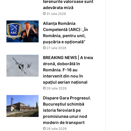
terenurile valoroase sunt
adevărata miză
31 iulie 2026
Alianța România
Competentă (ARC): „În
România, pentru unii,
pușcăria e opțională”
27 iulie 2026
BREAKING NEWS | A treia
dronă, doborâtă în
România. F-16 au
intervenit din nou în
spațiul aerian național
26 iulie 2026
Dispare Gara Progresul.
Bucureștiul schimbă
istoria feroviară pe
promisiunea unui nod
modern de transport
26 iulie 2026