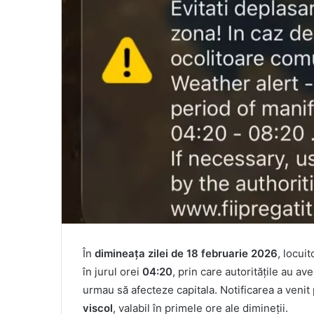
În
dimineața zilei de 18 februarie 2026
, locuit
în jurul orei
04:20
, prin care autoritățile au a
urmau să afecteze capitala. Notificarea a venit
viscol
, valabil în primele ore ale dimineții.