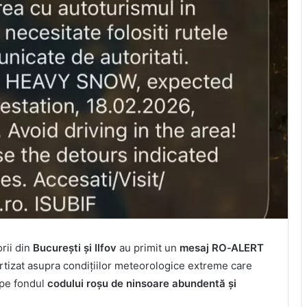
orii din
București și Ilfov
au primit un
mesaj RO‑ALERT
vertizat asupra condițiilor meteorologice extreme care
 pe fondul
codului roșu de ninsoare abundentă și