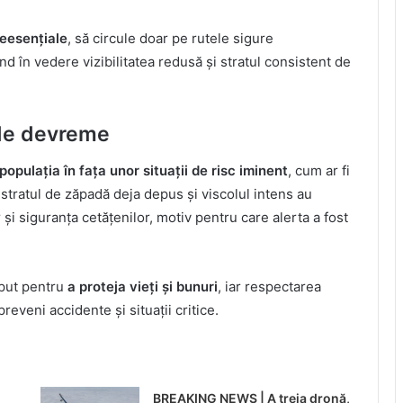
neesențiale
, să circule doar pe rutele sigure
d în vedere vizibilitatea redusă și stratul consistent de
t de devreme
populația în fața unor situații de risc iminent
, cum ar fi
tratul de zăpadă deja depus și viscolul intens au
r și siguranța cetățenilor, motiv pentru care alerta a fost
eput pentru
a proteja vieți și bunuri
, iar respectarea
veni accidente și situații critice.
BREAKING NEWS | A treia dronă,