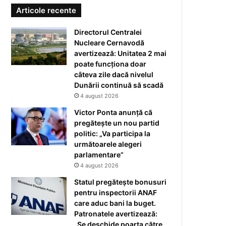
Articole recente
Directorul Centralei
Nucleare Cernavodă
avertizează: Unitatea 2 mai
poate funcționa doar
câteva zile dacă nivelul
Dunării continuă să scadă
4 august 2026
Victor Ponta anunță că
pregătește un nou partid
politic: „Va participa la
următoarele alegeri
parlamentare”
4 august 2026
Statul pregătește bonusuri
pentru inspectorii ANAF
care aduc bani la buget.
Patronatele avertizează:
„Se deschide poarta către