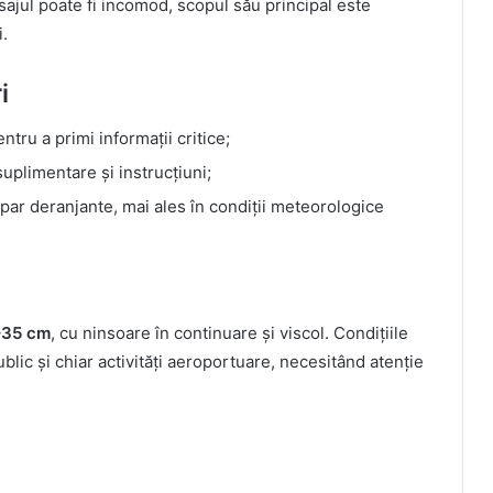
esajul poate fi incomod, scopul său principal este
i.
i
ntru a primi informații critice;
suplimentare și instrucțiuni;
 par deranjante, mai ales în condiții meteorologice
–35 cm
, cu ninsoare în continuare și viscol. Condițiile
ublic și chiar activități aeroportuare, necesitând atenție