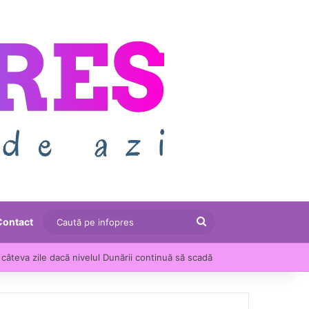
Caută
Contact
pe
câteva zile dacă nivelul Dunării continuă să scadă
infopres