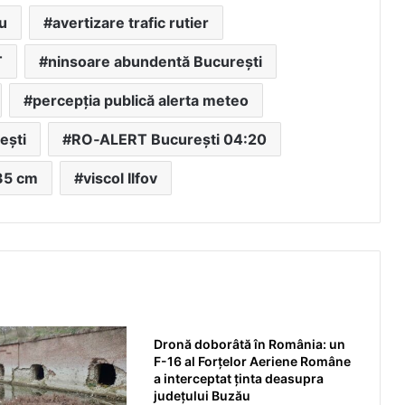
u
avertizare trafic rutier
T
ninsoare abundentă București
percepția publică alerta meteo
ești
RO‑ALERT București 04:20
35 cm
viscol Ilfov
Dronă doborâtă în România: un
F-16 al Forțelor Aeriene Române
a interceptat ținta deasupra
județului Buzău