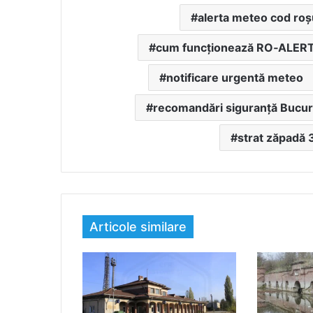
alerta meteo cod roș
cum funcționează RO‑ALER
notificare urgentă meteo
recomandări siguranță Bucur
strat zăpadă 
Articole similare