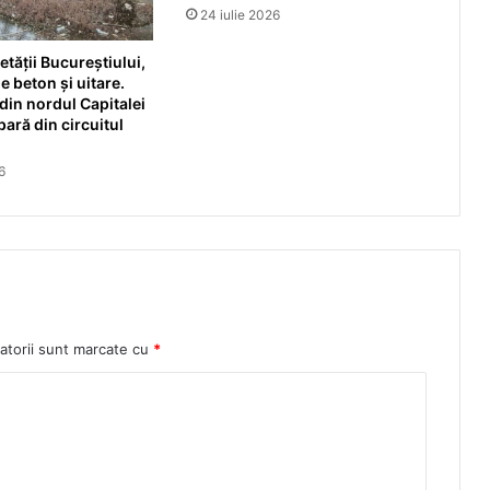
24 iulie 2026
etății Bucureștiului,
e beton și uitare.
din nordul Capitalei
pară din circuitul
6
atorii sunt marcate cu
*