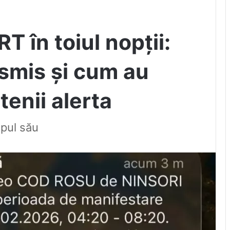
 în toiul nopții:
nsmis și cum au
tenii alerta
opul său