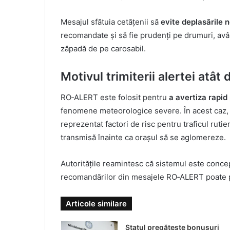
Mesajul sfătuia cetățenii să
evite deplasările 
recomandate și să fie prudenți pe drumuri, avân
zăpadă de pe carosabil.
Motivul trimiterii alertei atâ
RO‑ALERT este folosit pentru
a avertiza rapid 
fenomene meteorologice severe. În acest caz, s
reprezentat factori de risc pentru traficul rutie
transmisă înainte ca orașul să se aglomereze.
Autoritățile reamintesc că sistemul este conc
recomandărilor din mesajele RO‑ALERT poate pre
Articole similare
Statul pregătește bonusuri