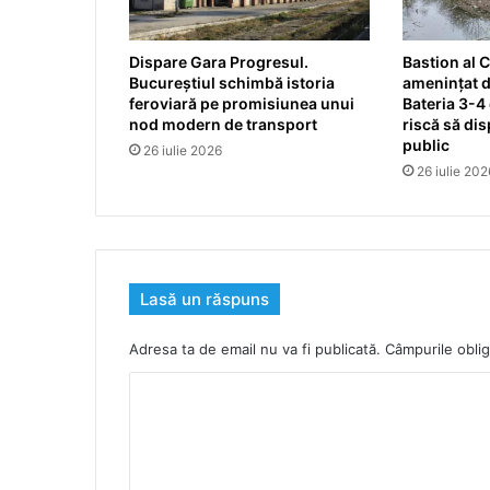
Dispare Gara Progresul.
Bastion al C
Bucureștiul schimbă istoria
amenințat d
feroviară pe promisiunea unui
Bateria 3-4 
nod modern de transport
riscă să dis
public
26 iulie 2026
26 iulie 202
Lasă un răspuns
Adresa ta de email nu va fi publicată.
Câmpurile oblig
C
o
m
e