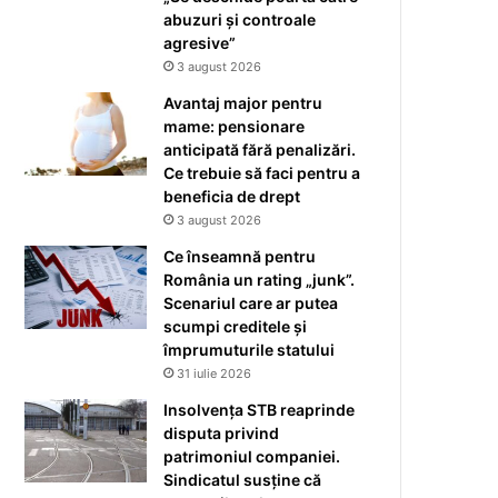
abuzuri și controale
agresive”
3 august 2026
Avantaj major pentru
mame: pensionare
anticipată fără penalizări.
Ce trebuie să faci pentru a
beneficia de drept
3 august 2026
Ce înseamnă pentru
România un rating „junk”.
Scenariul care ar putea
scumpi creditele și
împrumuturile statului
31 iulie 2026
Insolvența STB reaprinde
disputa privind
patrimoniul companiei.
Sindicatul susține că