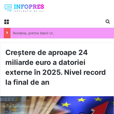
Menu
Ca
România, printre liderii UE la scumpirile din industrie. Prețurile producției industriale au crescut cu 13,5% într-un an
Creștere de aproape 24
miliarde euro a datoriei
externe în 2025. Nivel record
la final de an