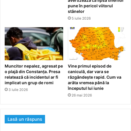
avertizează că lipsa tinerilor
pune în pericol viitorul
stânelor
5 iulie 2026
Muncitor nepalez, agresat pe
Vine primul episod de
o plajă din Constanța. Presa
caniculă, dar vara se
relatează că incidentul ar fi
răzgândește rapid. Cum va
implicat un grup de romi
arăta vremea până la
începutul lui iunie
3 iulie 2026
26 mai 2026
Lasă un răspuns