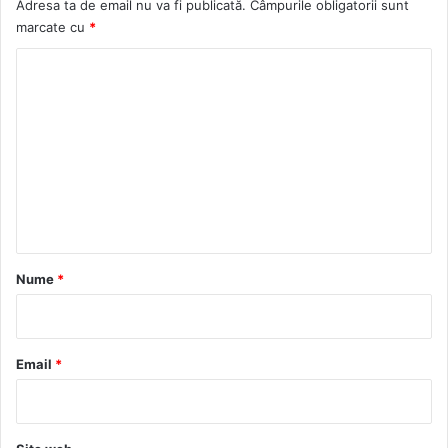
Adresa ta de email nu va fi publicată.
Câmpurile obligatorii sunt
marcate cu
*
C
o
m
e
n
t
a
r
Nume
*
i
u
*
Email
*