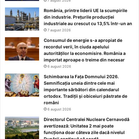
7 august 2026
România, printre liderii UE la scumpirile
din industrie. Prețurile producției
industriale au crescut cu 13,5% într-un an
7 august 2026
Consumul de energie s-a apropiat de
recordul verii, în ciuda apelului
autorităților la economisire. România a
importat aproape o treime din necesar
6 august 2026
Schimbarea la Fața Domnului 2026.
Semnificația uneia dintre cele mai
importante sărbători din calendarul
ortodox. Tradiții și obiceiuri păstrate de
români
6 august 2026
Directorul Centralei Nucleare Cernavodă
avertizează: Unitatea 2 mai poate
funcționa doar câteva zile dacă nivelul
Dunării continuă să scadă