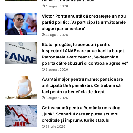
4 august 2026
Victor Ponta anunță că pregătește un nou
partid politic: „Va participa la următoarele
alegeri parlamentare”
4 august 2026
Statul pregătește bonusuri pentru
inspectorii ANAF care aduc bani la buget.
Patronatele avertizează: „Se deschide
poarta către abuzuri și controale agresive”
3 august 2026
Avantaj major pentru mame: pensionare
anticipată fără penalizări. Ce trebuie să
faci pentru a beneficia de drept
3 august 2026
Ce înseamnă pentru România un rating
„junk”. Scenariul care ar putea scumpi
creditele și împrumuturile statului
31 iulie 2026