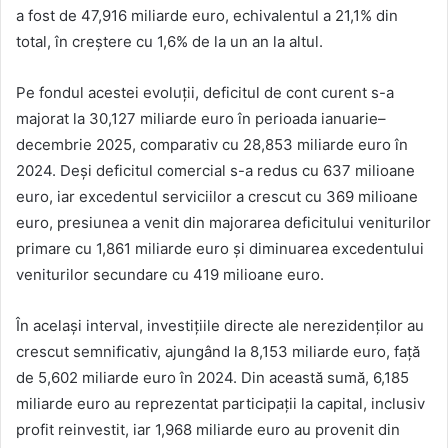
a fost de 47,916 miliarde euro, echivalentul a 21,1% din
total, în creștere cu 1,6% de la un an la altul.
Pe fondul acestei evoluții, deficitul de cont curent s-a
majorat la 30,127 miliarde euro în perioada ianuarie–
decembrie 2025, comparativ cu 28,853 miliarde euro în
2024. Deși deficitul comercial s-a redus cu 637 milioane
euro, iar excedentul serviciilor a crescut cu 369 milioane
euro, presiunea a venit din majorarea deficitului veniturilor
primare cu 1,861 miliarde euro și diminuarea excedentului
veniturilor secundare cu 419 milioane euro.
În același interval, investițiile directe ale nerezidenților au
crescut semnificativ, ajungând la 8,153 miliarde euro, față
de 5,602 miliarde euro în 2024. Din această sumă, 6,185
miliarde euro au reprezentat participații la capital, inclusiv
profit reinvestit, iar 1,968 miliarde euro au provenit din