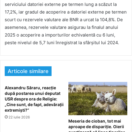
serviciului datoriei externe pe termen lung a scăzut la
17,2%, iar gradul de acoperire a datoriei externe pe termen
scurt cu rezervele valutare ale BNR a urcat la 104,8%. De
asemenea, rezervele valutare asigurau la finalul anului
2025 o acoperire a importurilor echivalentă cu 6 luni,
peste nivelul de 5,7 luni înregistrat la sfârșitul lui 2024.
Articole similare
Alexandru Săraru, reacție
după postarea unui deputat
USR despre ora de Religie:
„Cine sunt, de fapt, adevărații
extremiști?”
22 iulie 2026
Meseria de cioban, tot mai
aproape de dispariție. Oierii