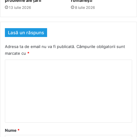
probleme ale țării
românești
13 iulie 2026
8 iulie 2026
Lasă un răspuns
Adresa ta de email nu va fi publicată.
Câmpurile obligatorii sunt
marcate cu
*
C
o
m
e
n
t
a
r
Nume
*