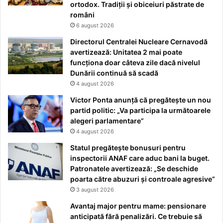
ortodox. Tradiții și obiceiuri păstrate de
români
6 august 2026
Directorul Centralei Nucleare Cernavodă
avertizează: Unitatea 2 mai poate
funcționa doar câteva zile dacă nivelul
Dunării continuă să scadă
4 august 2026
Victor Ponta anunță că pregătește un nou
partid politic: „Va participa la următoarele
alegeri parlamentare”
4 august 2026
Statul pregătește bonusuri pentru
inspectorii ANAF care aduc bani la buget.
Patronatele avertizează: „Se deschide
poarta către abuzuri și controale agresive”
3 august 2026
Avantaj major pentru mame: pensionare
anticipată fără penalizări. Ce trebuie să