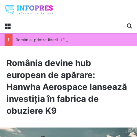
Menu
Ca
România, printre liderii UE la scumpirile din industrie. Prețurile producției industriale au crescut cu 13,5% într-un an
România devine hub
european de apărare:
Hanwha Aerospace lansează
investiția în fabrica de
obuziere K9