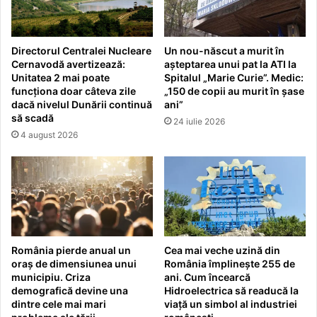
Directorul Centralei Nucleare
Un nou-născut a murit în
Cernavodă avertizează:
așteptarea unui pat la ATI la
Unitatea 2 mai poate
Spitalul „Marie Curie”. Medic:
funcționa doar câteva zile
„150 de copii au murit în șase
dacă nivelul Dunării continuă
ani”
să scadă
24 iulie 2026
4 august 2026
România pierde anual un
Cea mai veche uzină din
oraș de dimensiunea unui
România împlinește 255 de
municipiu. Criza
ani. Cum încearcă
demografică devine una
Hidroelectrica să readucă la
dintre cele mai mari
viață un simbol al industriei