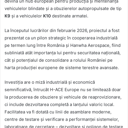
devină un hub european pentru producția și mentenanța
vehiculelor blindate și a obuzierelor autopropulsate de tip
K9
și a vehiculelor
K10
destinate armatei.
La începutul lucrărilor din februarie 2026, proiectul a fost
prezentat ca un pilon strategic în cooperarea industrială
pe termen lung între România și Hanwha Aerospace, fiind
subliniată atât importanța lui pentru securitatea națională,
cât și potențialul de consolidare a rolului României pe
harta producției europene de sisteme terestre avansate.
Investiția are o miză industrială și economică
semnificativă, întrucât H-ACE Europe nu se limitează doar
la producerea de obuziere și vehicule de reaprovizionare,
ci include dezvoltarea completă a lanțului valoric local.
Facilitatea va fi dotată cu linii de asamblare moderne,
centre de testare și verificare a performanței sistemelor,
laboratoare de cercetare – dezvoltare și poligon de testare