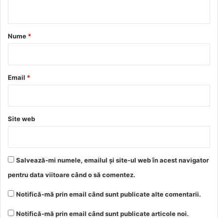
t
a
r
Nume
*
i
u
*
Email
*
Site web
Salvează-mi numele, emailul și site-ul web în acest navigator
pentru data viitoare când o să comentez.
Notifică-mă prin email când sunt publicate alte comentarii.
Notifică-mă prin email când sunt publicate articole noi.