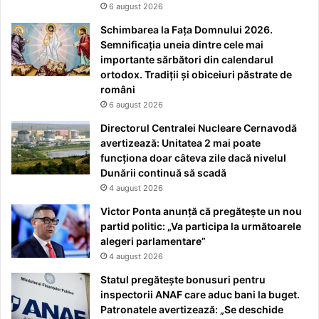
6 august 2026
Schimbarea la Fața Domnului 2026.
Semnificația uneia dintre cele mai
importante sărbători din calendarul
ortodox. Tradiții și obiceiuri păstrate de
români
6 august 2026
Directorul Centralei Nucleare Cernavodă
avertizează: Unitatea 2 mai poate
funcționa doar câteva zile dacă nivelul
Dunării continuă să scadă
4 august 2026
Victor Ponta anunță că pregătește un nou
partid politic: „Va participa la următoarele
alegeri parlamentare”
4 august 2026
Statul pregătește bonusuri pentru
inspectorii ANAF care aduc bani la buget.
Patronatele avertizează: „Se deschide