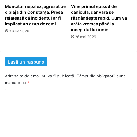
Muncitor nepalez, agresat pe
Vine primul episod de
o plajă din Constanța. Presa
caniculă, dar vara se
relatează că incidentul ar fi
răzgândește rapid. Cum va
implicat un grup de romi
arăta vremea până la
începutul lui iunie
3 iulie 2026
26 mai 2026
Lasă un răspuns
Adresa ta de email nu va fi publicată.
Câmpurile obligatorii sunt
marcate cu
*
C
o
m
e
n