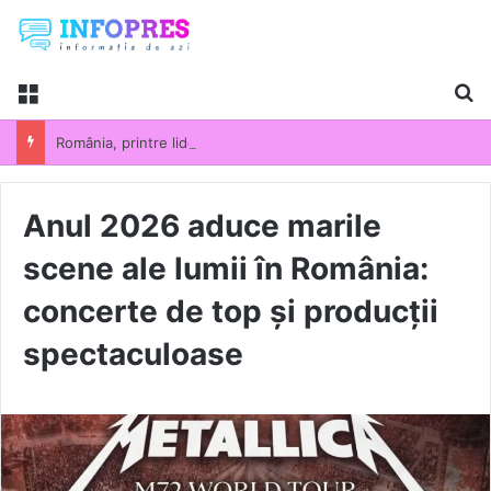
Menu
Ca
România, printre liderii UE la scumpirile din industrie. Prețurile producției industriale au crescut cu 13,5% într-un an
Anul 2026 aduce marile
scene ale lumii în România:
concerte de top și producții
spectaculoase