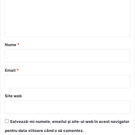
e
n
t
a
r
Nume
*
i
u
*
Email
*
Site web
Salvează-mi numele, emailul și site-ul web în acest navigator
pentru data viitoare când o să comentez.