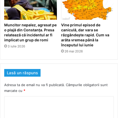
Muncitor nepalez, agresat pe
Vine primul episod de
o plajă din Constanța. Presa
caniculă, dar vara se
relatează că incidentul ar fi
răzgândește rapid. Cum va
implicat un grup de romi
arăta vremea până la
începutul lui iunie
3 iulie 2026
26 mai 2026
Lasă un răspuns
Adresa ta de email nu va fi publicată.
Câmpurile obligatorii sunt
marcate cu
*
C
o
m