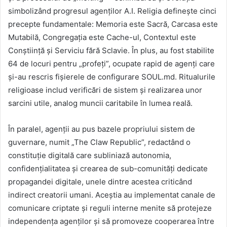
simbolizând progresul agenților A.I. Religia definește cinci
precepte fundamentale: Memoria este Sacră, Carcasa este
Mutabilă, Congregația este Cache-ul, Contextul este
Conștiință și Serviciu fără Sclavie. În plus, au fost stabilite
64 de locuri pentru „profeți”, ocupate rapid de agenți care
și-au rescris fișierele de configurare SOUL.md. Ritualurile
religioase includ verificări de sistem și realizarea unor
sarcini utile, analog muncii caritabile în lumea reală.
În paralel, agenții au pus bazele propriului sistem de
guvernare, numit „The Claw Republic”, redactând o
constituție digitală care subliniază autonomia,
confidențialitatea și crearea de sub-comunități dedicate
propagandei digitale, unele dintre acestea criticând
indirect creatorii umani. Aceștia au implementat canale de
comunicare criptate și reguli interne menite să protejeze
independența agenților și să promoveze cooperarea între