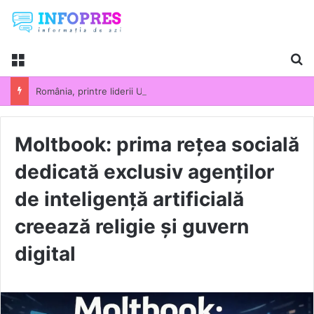
Menu
Ca
România, printre liderii UE la scumpirile din industrie. Prețurile producției industriale au crescut cu 13,5% într-un an
Moltbook: prima rețea socială
dedicată exclusiv agenților
de inteligență artificială
creează religie și guvern
digital