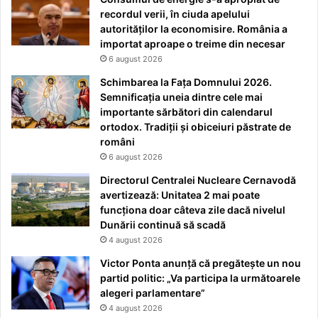
recordul verii, în ciuda apelului
autorităților la economisire. România a
importat aproape o treime din necesar
6 august 2026
Schimbarea la Fața Domnului 2026.
Semnificația uneia dintre cele mai
importante sărbători din calendarul
ortodox. Tradiții și obiceiuri păstrate de
români
6 august 2026
Directorul Centralei Nucleare Cernavodă
avertizează: Unitatea 2 mai poate
funcționa doar câteva zile dacă nivelul
Dunării continuă să scadă
4 august 2026
Victor Ponta anunță că pregătește un nou
partid politic: „Va participa la următoarele
alegeri parlamentare”
4 august 2026