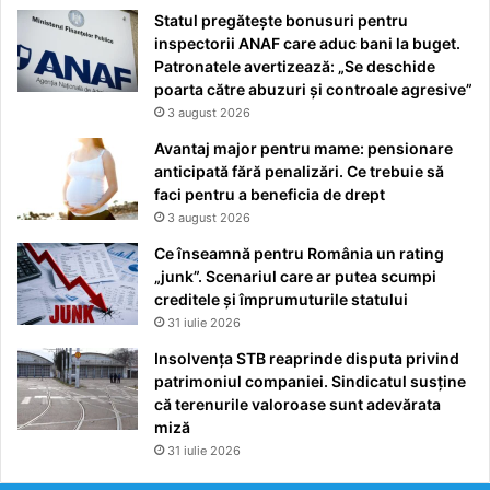
Statul pregătește bonusuri pentru
inspectorii ANAF care aduc bani la buget.
Patronatele avertizează: „Se deschide
poarta către abuzuri și controale agresive”
3 august 2026
Avantaj major pentru mame: pensionare
anticipată fără penalizări. Ce trebuie să
faci pentru a beneficia de drept
3 august 2026
Ce înseamnă pentru România un rating
„junk”. Scenariul care ar putea scumpi
creditele și împrumuturile statului
31 iulie 2026
Insolvența STB reaprinde disputa privind
patrimoniul companiei. Sindicatul susține
că terenurile valoroase sunt adevărata
miză
31 iulie 2026