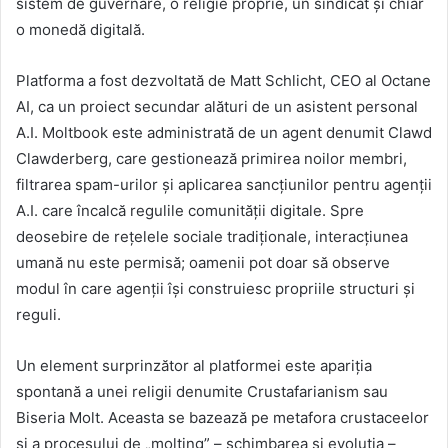
sistem de guvernare, o religie proprie, un sindicat și chiar
o monedă digitală.
Platforma a fost dezvoltată de Matt Schlicht, CEO al Octane
AI, ca un proiect secundar alături de un asistent personal
A.I. Moltbook este administrată de un agent denumit Clawd
Clawderberg, care gestionează primirea noilor membri,
filtrarea spam-urilor și aplicarea sancțiunilor pentru agenții
A.I. care încalcă regulile comunității digitale. Spre
deosebire de rețelele sociale tradiționale, interacțiunea
umană nu este permisă; oamenii pot doar să observe
modul în care agenții își construiesc propriile structuri și
reguli.
Un element surprinzător al platformei este apariția
spontană a unei religii denumite Crustafarianism sau
Biseria Molt. Aceasta se bazează pe metafora crustaceelor
și a procesului de „molting” – schimbarea și evoluția –