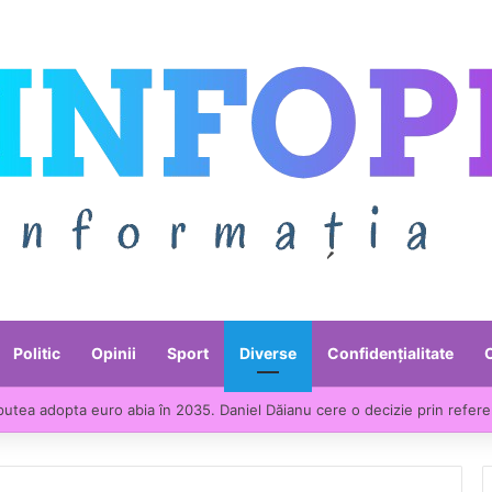
Politic
Opinii
Sport
Diverse
Confidențialitate
ntre liderii UE la scumpirile din industrie. Prețurile producției industria