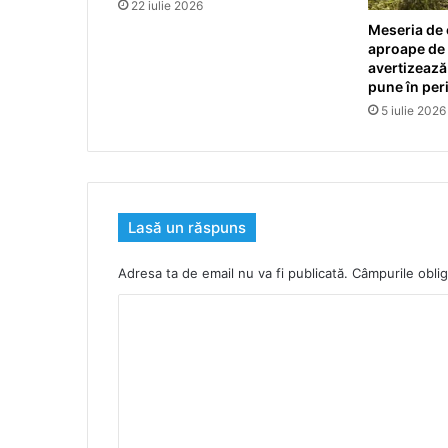
22 iulie 2026
Meseria de 
aproape de d
avertizează 
pune în peri
5 iulie 2026
Lasă un răspuns
Adresa ta de email nu va fi publicată.
Câmpurile oblig
C
o
m
e
n