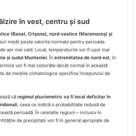
zire în vest, centru și sud
stice (Banat, Crișana), nord‑vestice (Maramureș) și
turi medii peste valorile normale pentru perioada
de aer mai cald. Local, temperaturile vor fi ușor mai
nia și sudul Munteniei
. În
extremitatea de nord‑est
, în
 termice vor fi mai coborâte decât normal în această
ate de mediile climatologice specifice începutului de
nează că
regimul pluviometric va fi local deficitar în
idionali
, ceea ce indică o probabilitate redusă de
astă perioadă. În celelalte regiuni – inclusiv în
titățile de precipitații vor fi în general apropiate de