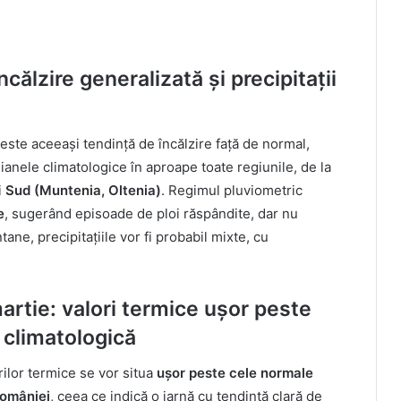
ălzire generalizată și precipitații
este aceeași tendință de încălzire față de normal,
ianele climatologice în aproape toate regiunile, de la
i
Sud (Muntenia, Oltenia)
. Regimul pluviometric
e
, sugerând episoade de ploi răspândite, dar nu
ne, precipitațiile vor fi probabil mixte, cu
rtie: valori termice ușor peste
e climatologică
rilor termice se vor situa
ușor peste cele normale
României
, ceea ce indică o iarnă cu tendință clară de