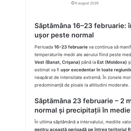
6 august 2026
Săptămâna 16–23 februarie: înc
ușor peste normal
Perioada
16–23 februarie
va continua să manif
temperaturile medii ale aerului fiind peste med
Vest (Banat, Crișana)
până la
Est (Moldova)
ș
estimat va fi
ușor excedentar în toate regiunil
neapărat de intensitate extremă. În zonele monta
predominanță de ploaie la altitudini moderate.
Săptămâna 23 februarie – 2 ma
normal și precipitații în medi
În ultima săptămână a intervalului, mediile valo
pentru această perioadă pe întreg teritoriul 