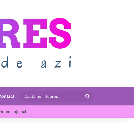
Caută
Contact
pe
le au crescut cu 13,5% într-un an
infopres