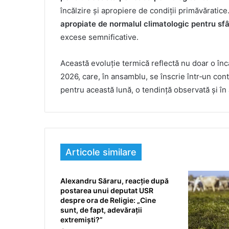
încălzire și apropiere de condiții primăvăratice.
apropiate de normalul climatologic pentru sfârș
excese semnificative.
Această evoluție termică reflectă nu doar o încă
2026, care, în ansamblu, se înscrie într‑un co
pentru această lună, o tendință observată și în 
Articole similare
Alexandru Săraru, reacție după
postarea unui deputat USR
despre ora de Religie: „Cine
sunt, de fapt, adevărații
extremiști?”