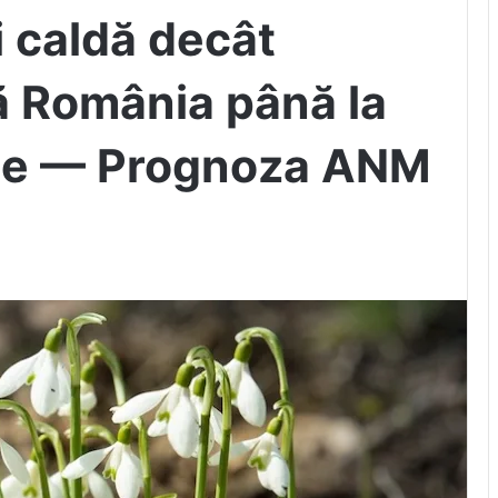
i caldă decât
ă România până la
tie — Prognoza ANM