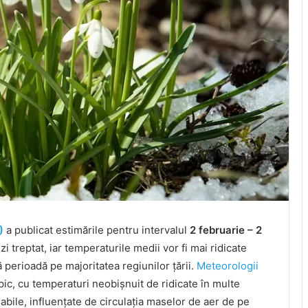
)
a publicat estimările pentru intervalul
2 februarie – 2
zi treptat, iar temperaturile medii vor fi mai ridicate
perioadă pe majoritatea regiunilor țării.
Meteorologii
pic, cu temperaturi neobișnuit de ridicate în multe
abile, influențate de circulația maselor de aer de pe