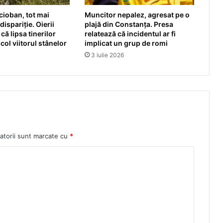
cioban, tot mai
Muncitor nepalez, agresat pe o
ispariție. Oierii
plajă din Constanța. Presa
că lipsa tinerilor
relatează că incidentul ar fi
col viitorul stânelor
implicat un grup de romi
3 iulie 2026
atorii sunt marcate cu
*