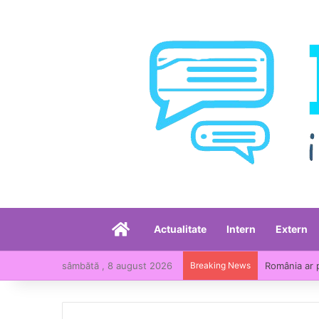
Acasă
Actualitate
Intern
Extern
sâmbătă , 8 august 2026
Breaking News
România, pri