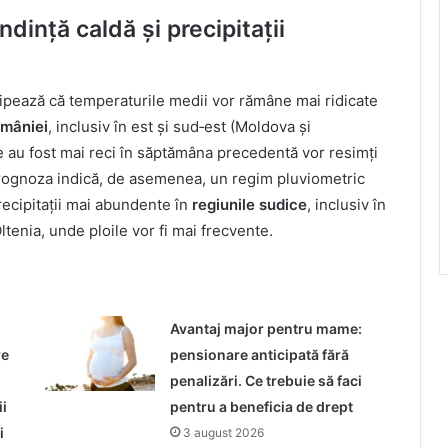
ință caldă și precipitații
cipează că temperaturile medii vor rămâne mai ridicate
omâniei
, inclusiv în est și sud‑est (Moldova și
 au fost mai reci în săptămâna precedentă vor resimți
Prognoza indică, de asemenea, un regim pluviometric
recipitații mai abundente în
regiunile sudice
, inclusiv în
enia, unde ploile vor fi mai frecvente.
Avantaj major pentru mame:
re
pensionare anticipată fără
penalizări. Ce trebuie să faci
i
pentru a beneficia de drept
i
3 august 2026