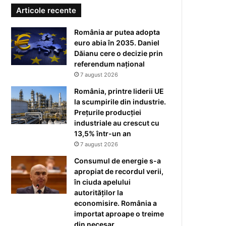
Articole recente
România ar putea adopta
euro abia în 2035. Daniel
Dăianu cere o decizie prin
referendum național
7 august 2026
România, printre liderii UE
la scumpirile din industrie.
Prețurile producției
industriale au crescut cu
13,5% într-un an
7 august 2026
Consumul de energie s-a
apropiat de recordul verii,
în ciuda apelului
autorităților la
economisire. România a
importat aproape o treime
din necesar