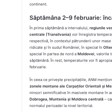
continent.
Săptămâna 2–9 februarie: încăl
În prima săptămână a intervalului,
regiunile ve
centrale (Transilvania)
vor înregistra tempera
respectivă, în contextul pătrunderii unor mase 
ridicate și în sudul României, în special în
Olte
special în partea de nord a
Moldovei
, valorile
săptămână. În rest, temperaturile vor fi apropi
februarie.
În ceea ce privește precipitațiile, ANM mențio
zonele montane ale Carpaților Orientali și Mer
ninsori semnificative în masivele montane în ace
Dobrogea, Muntenia și Moldova centrală
– can
normalul perioadei la nivel teritorial.